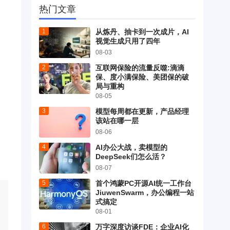
热门文章
从炼丹、抽卡到一次成片，AI
视觉生成只用了四年
08-03
互联网保险的流量反噬:滴滴
保、度小满保险、美团保的破
局与重构
08-05
模型每周都在更新，产品经理
该站在哪一层
08-06
AI办公大战，卖模型的
DeepSeek们怎么活？
08-07
首个鸿蒙PC开源AI统一工作台
JiuwenSwarm，办公编程一站
式搞定
08-01
万字深度访谈FDE：企业AI化