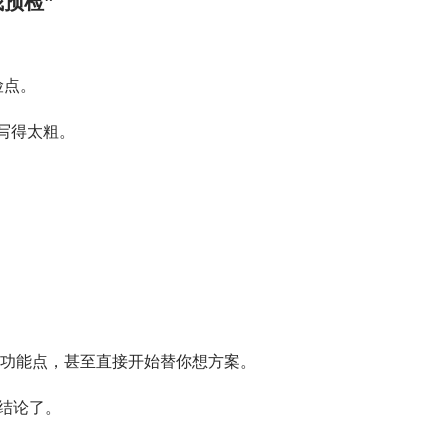
预检”
险点。
易写得太粗。
堆功能点，甚至直接开始替你想方案。
结论了。