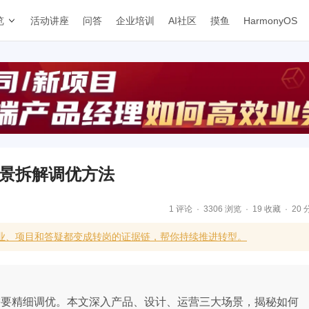
览
活动讲座
问答
企业培训
AI社区
摸鱼
HarmonyOS
个场景拆解调优方法
1 评论
3306 浏览
19 收藏
20 
业、项目和答疑都变成转岗的证据链，帮你持续推进转型。
‘好用’需要精细调优。本文深入产品、设计、运营三大场景，揭秘如何