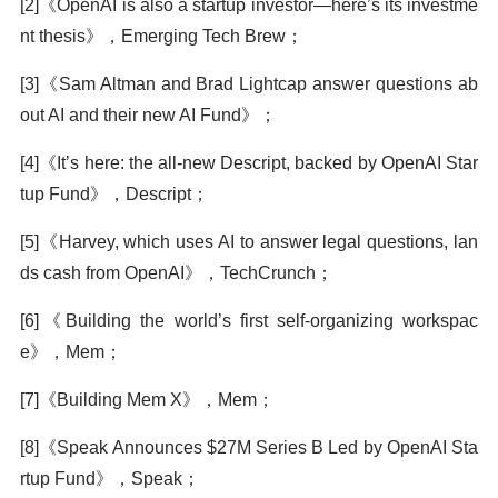
[2]《OpenAI is also a startup investor—here’s its investme
nt thesis》，Emerging Tech Brew；
[3]《Sam Altman and Brad Lightcap answer questions ab
out AI and their new AI Fund》；
[4]《It’s here: the all-new Descript, backed by OpenAI Star
tup Fund》，Descript；
[5]《Harvey, which uses AI to answer legal questions, lan
ds cash from OpenAI》，TechCrunch；
[6]《Building the world’s first self-organizing workspac
e》，Mem；
[7]《Building Mem X》，Mem；
[8]《Speak Announces $27M Series B Led by OpenAI Sta
rtup Fund》，Speak；