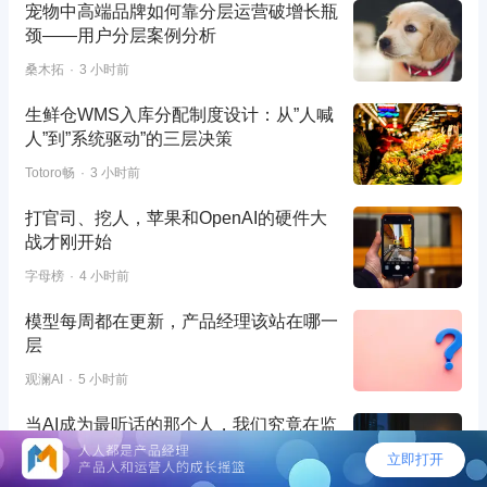
宠物中高端品牌如何靠分层运营破增长瓶
颈——用户分层案例分析
桑木拓
3 小时前
生鲜仓WMS入库分配制度设计：从”人喊
人”到”系统驱动”的三层决策
Totoro畅
3 小时前
打官司、挖人，苹果和OpenAI的硬件大
战才刚开始
字母榜
4 小时前
模型每周都在更新，产品经理该站在哪一
层
观澜AI
5 小时前
当AI成为最听话的那个人，我们究竟在监
管什么？
岚天
5 小时前