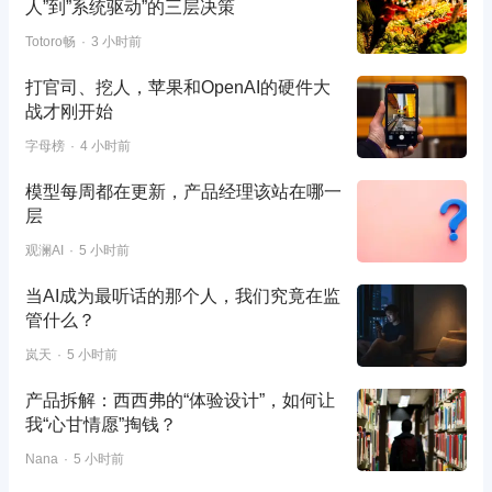
人”到”系统驱动”的三层决策
Totoro畅
3 小时前
打官司、挖人，苹果和OpenAI的硬件大
战才刚开始
字母榜
4 小时前
模型每周都在更新，产品经理该站在哪一
层
观澜AI
5 小时前
当AI成为最听话的那个人，我们究竟在监
管什么？
岚天
5 小时前
产品拆解：西西弗的“体验设计”，如何让
我“心甘情愿”掏钱？
Nana
5 小时前