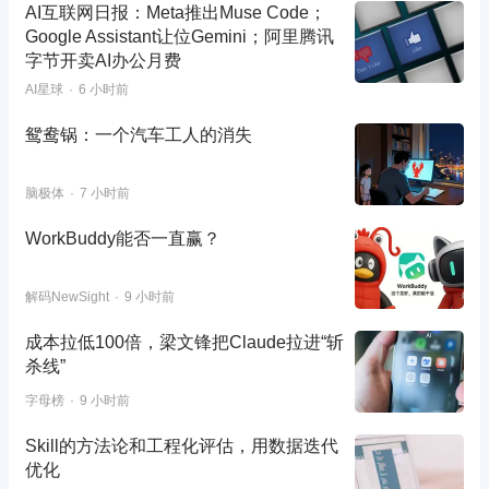
AI互联网日报：Meta推出Muse Code；
Google Assistant让位Gemini；阿里腾讯
字节开卖AI办公月费
AI星球
6 小时前
鸳鸯锅：一个汽车工人的消失
脑极体
7 小时前
WorkBuddy能否一直赢？
解码NewSight
9 小时前
成本拉低100倍，梁文锋把Claude拉进“斩
杀线”
字母榜
9 小时前
Skill的方法论和工程化评估，用数据迭代
优化