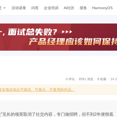
览
活动讲座
问答
企业培训
AI社区
摸鱼
HarmonyOS
0 评论
8591 浏览
8 收藏
14 
真实项目练出可面试、可展示、可复用的作品。
社交”见长的领英取消了社交内容，专门做招聘，但不到2年便彻底