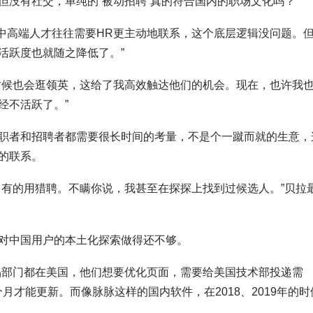
但没有社交，单纯的“被动招聘”真的符合国内的职场文化吗？
“中高端人才往往需要HR更主动地联系，这个底层逻辑没问题。
活跃度也就随之降低了。”
时候也会逛领英，这给了我高效触达他们的机会。现在，也许我
经不活跃了。”
职者和招聘者都需要很长时间的考量，不是个一蹴而就的生意，
的联系。
，有的用猎聘。不瞒你说，我甚至在探探上找到过候选人。”贝拉
对中国用户的本土化探索做得还不够。
品部门都在美国，他们想要优化页面，需要给美国技术部投递需
月才能更新。而像脉脉这样的国内软件，在2018、2019年的时