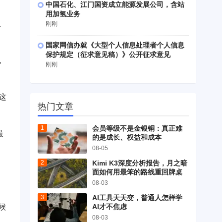
中国石化、江门国资成立能源发展公司，含站
用加氢业务
但
刚刚
国家网信办就《大型个人信息处理者个人信息
保护规定（征求意见稿）》公开征求意见
也
刚刚
这
热门文章
会员等级不是金银铜：真正难
最
的是成长、权益和成本
08-05
Kimi K3深度分析报告，月之暗
面如何用最笨的路线重回牌桌
08-03
AI工具天天变，普通人怎样学
AI才不焦虑
候
08-03