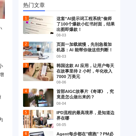
热门文章
这套“AI提示词工程系统”偷师
了100个爆款小红书封面，结果
小
出图即爆款！
08-03
页面一加载就慢，先别急着加
机器：AI 能帮你做这些判断！
08-03
韩国这款 AI 应用，让用户每天
小
在故事里待 2 小时，年化收入
增
7000 万美元
08-06
首部AIGC故事片《奇谭》，究
赚
竟是怎么做出来的？
08-04
IPD流程的最高境界，是知道边
界在哪
为
08-05
Agent每步都在”瞎跑”？PM必