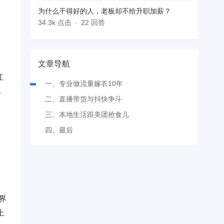
为什么干得好的人，老板却不给升职加薪？​
34.3k 点击
22 回答
文章导航
红
一、专业做流量嫁衣10年
包
二、直播带货与抖快争斗
三、本地生活跟美团抢食儿
四、最后
界
上