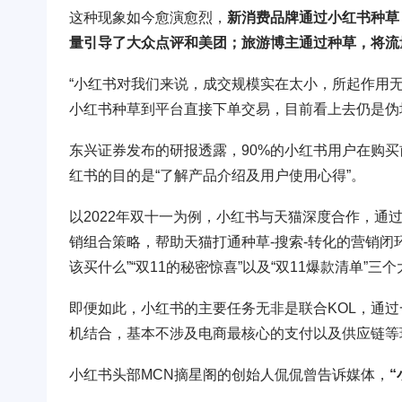
这种现象如今愈演愈烈，
新消费品牌通过小红书种草
量引导了大众点评和美团；旅游博主通过种草，将流
“小红书对我们来说，成交规模实在太小，所起作用
小红书种草到平台直接下单交易，目前看上去仍是伪
东兴证券发布的研报透露，90%的小红书用户在购买
红书的目的是“了解产品介绍及用户使用心得”。
以2022年双十一为例，小红书与天猫深度合作，通过 K
销组合策略，帮助天猫打通种草-搜索-转化的营销闭环
该买什么”“双11的秘密惊喜”以及“双11爆款清单”三个
即便如此，小红书的主要任务无非是联合KOL，通
机结合，基本不涉及电商最核心的支付以及供应链等
小红书头部MCN摘星阁的创始人侃侃曾告诉媒体，