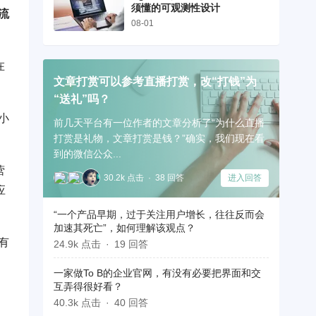
须懂的可观测性设计
流
08-01
在
文章打赏可以参考直播打赏，改“打钱”为
“送礼”吗？
小
前几天平台有一位作者的文章分析了“为什么直播
打赏是礼物，文章打赏是钱？”确实，我们现在看
到的微信公众...
营
30.2k 点击
38 回答
进入回答
应
“一个产品早期，过于关注用户增长，往往反而会
加速其死亡”，如何理解该观点？
有
24.9k 点击
19 回答
一家做To B的企业官网，有没有必要把界面和交
互弄得很好看？
。
40.3k 点击
40 回答