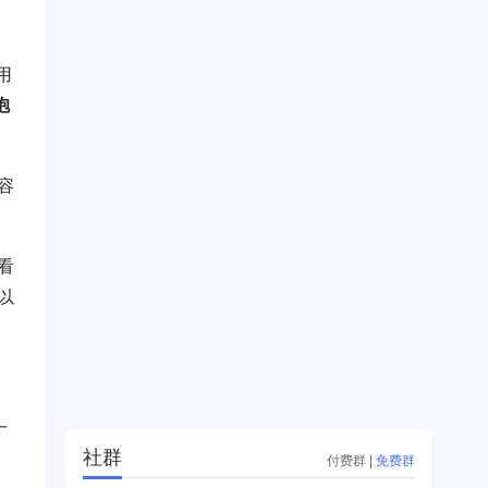
用
抱
容
看
以
一
社群
付费群
|
免费群