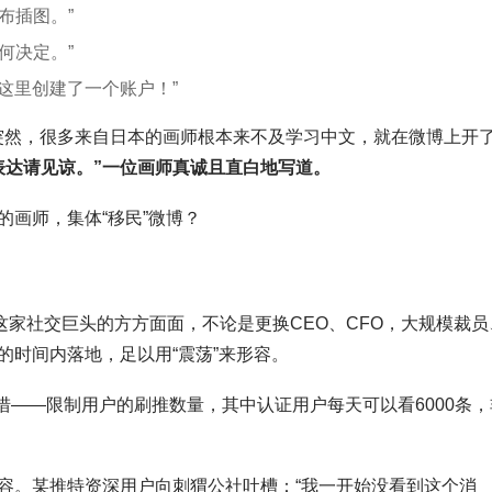
布插图。”
何决定。”
在这里创建了一个账户！”
事发突然，很多来自日本的画师根本来不及学习中文，就在微博上开
表达请见谅。”一位画师真诚且直白地写道。
画师，集体“移民”微博？
这家社交巨头的方方面面，不论是更换CEO、CFO，大规模裁员
的时间内落地，足以用“震荡”来形容。
举措——限制用户的刷推数量，其中认证用户每天可以看6000条，
容。某推特资深用户向刺猬公社吐槽：“我一开始没看到这个消