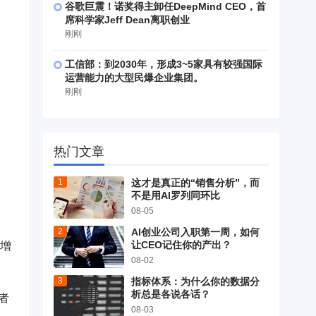
谷歌巨震！诺奖得主卸任DeepMind CEO，首
席科学家Jeff Dean离职创业
刚刚
工信部：到2030年，形成3~5家具有较强国际
运营能力的大型民爆企业集团。
刚刚
热门文章
这才是真正的“销售分析”，而
不是用AI罗列同环比
08-05
AI创业公司入职第一周，如何
让CEO记住你的产出？
，增
08-02
指标体系：为什么你的数据分
析总是各说各话？
者
08-03