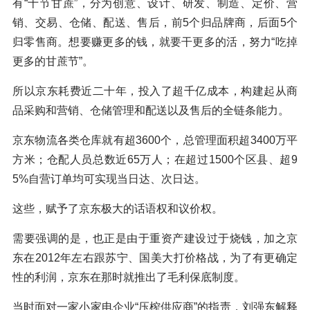
有“十节甘蔗”，分为创意、设计、研发、制造、定价、营
销、交易、仓储、配送、售后，前5个归品牌商，后面5个
归零售商。想要赚更多的钱，就要干更多的活，努力“吃掉
更多的甘蔗节”。
所以京东耗费近二十年，投入了超千亿成本，构建起从商
品采购和营销、仓储管理和配送以及售后的全链条能力。
京东物流各类仓库就有超3600个，总管理面积超3400万平
方米；仓配人员总数近65万人；在超过1500个区县、超9
5%自营订单均可实现当日达、次日达。
这些，赋予了京东极大的话语权和议价权。
需要强调的是，也正是由于重资产建设过于烧钱，加之京
东在2012年左右跟苏宁、国美大打价格战，为了有更确定
性的利润，京东在那时就推出了毛利保底制度。
当时面对一家小家电企业“压榨供应商”的指责，刘强东解释