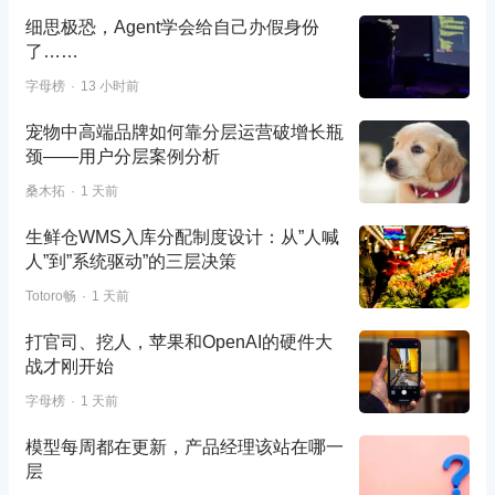
细思极恐，Agent学会给自己办假身份
了……
字母榜
13 小时前
宠物中高端品牌如何靠分层运营破增长瓶
颈——用户分层案例分析
桑木拓
1 天前
生鲜仓WMS入库分配制度设计：从”人喊
人”到”系统驱动”的三层决策
Totoro畅
1 天前
打官司、挖人，苹果和OpenAI的硬件大
战才刚开始
字母榜
1 天前
模型每周都在更新，产品经理该站在哪一
层