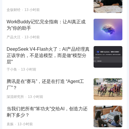
盒饭财经
13 小时前
WorkBuddy记忆完全指南：让AI真正成
为”你的助手
产品大汪
13 小时前
DeepSeek V4-Flash火了：AI产品经理真
正该学的，不是追模型，而是做“模型分
层”
于小鱼
13 小时前
腾讯是在“赛马”，还是在打造 “Agent工
厂”？
深流研究所
13 小时前
当我们把所有“笨功夫”交给AI，创造力还
剩下多少？
袁振
13 小时前