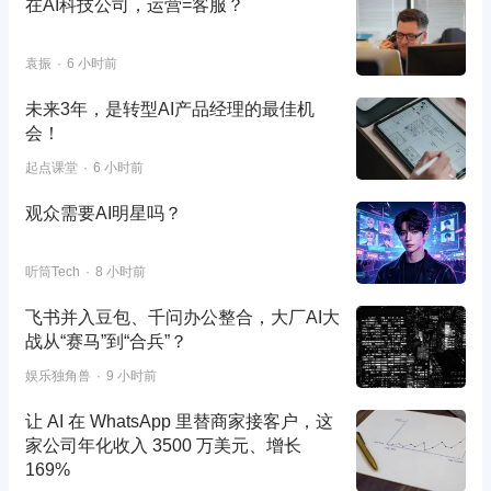
在AI科技公司，运营=客服？
袁振
6 小时前
未来3年，是转型AI产品经理的最佳机
会！
起点课堂
6 小时前
观众需要AI明星吗？
听筒Tech
8 小时前
飞书并入豆包、千问办公整合，大厂AI大
战从“赛马”到“合兵”？
娱乐独角兽
9 小时前
让 AI 在 WhatsApp 里替商家接客户，这
家公司年化收入 3500 万美元、增长
169%