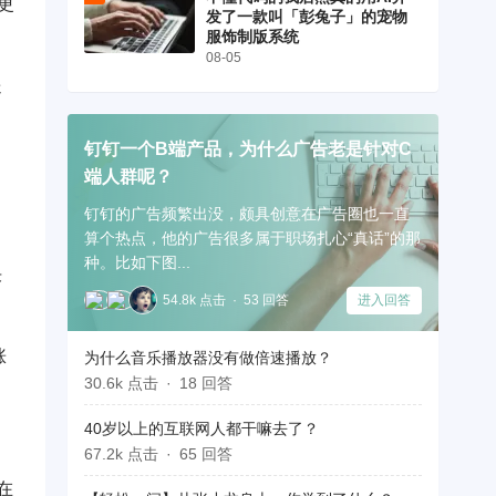
更
发了一款叫「彭兔子」的宠物
服饰制版系统
08-05
送
钉钉一个B端产品，为什么广告老是针对C
端人群呢？
钉钉的广告频繁出没，颇具创意在广告圈也一直
算个热点，他的广告很多属于职场扎心“真话”的那
种。比如下图...
决
54.8k 点击
53 回答
进入回答
涨
为什么音乐播放器没有做倍速播放？
30.6k 点击
18 回答
40岁以上的互联网人都干嘛去了？
67.2k 点击
65 回答
在