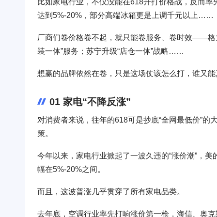
比如家电行业，不仅没能在618开打价格战，反而率
达到5%-20%，部分高端冰箱更是上调千元以上……
厂商们卷价格卷不起，就只能卷服务、卷时效——格
装一体”服务；苏宁升级“店仓一体”战略……
想赢的品牌依然在卷，只是这场仗该怎么打，谁又能
01 家电“不降反涨”
对消费者来说，往年的618可是抄底“全网最低价”
策。
今年以来，家电行业掀起了一波久违的“涨价潮”，美
幅在5%-20%之间。
而且，这波普涨几乎贯穿了所有家电品类。
去年底，空调行业率先打响涨价第一枪，海信、奥克