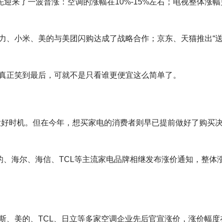
先迎来了一波普涨：空调的涨幅在10%-15%左右；电视整体涨幅
力、小米、美的与美团闪购达成了战略合作；京东、天猫推出“
真正笑到最后，可就不是只看谁更便宜这么简单了。
的大好时机。但在今年，想买家电的消费者则早已提前做好了购买
的、海尔、海信、TCL等主流家电品牌相继发布涨价通知，整体
斯、美的、TCL、日立等多家空调企业先后官宣涨价，涨价幅度