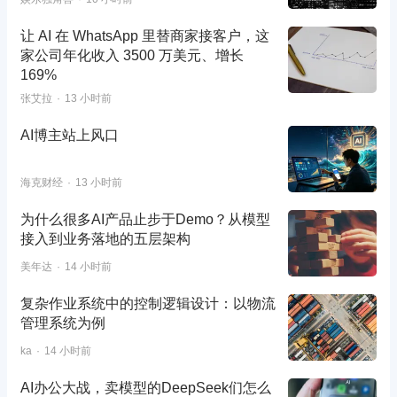
让 AI 在 WhatsApp 里替商家接客户，这
家公司年化收入 3500 万美元、增长
169%
张艾拉
13 小时前
AI博主站上风口
海克财经
13 小时前
为什么很多AI产品止步于Demo？从模型
接入到业务落地的五层架构
美年达
14 小时前
复杂作业系统中的控制逻辑设计：以物流
管理系统为例
ka
14 小时前
AI办公大战，卖模型的DeepSeek们怎么