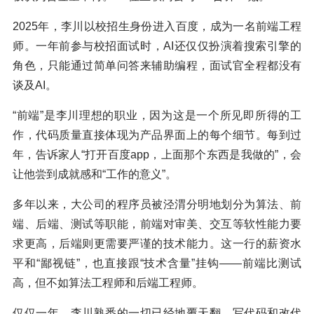
2025年，李川以校招生身份进入百度，成为一名前端工程
师。一年前参与校招面试时，AI还仅仅扮演着搜索引擎的
角色，只能通过简单问答来辅助编程，面试官全程都没有
谈及AI。
“前端”是李川理想的职业，因为这是一个所见即所得的工
作，代码质量直接体现为产品界面上的每个细节。每到过
年，告诉家人“打开百度app，上面那个东西是我做的”，会
让他尝到成就感和“工作的意义”。
多年以来，大公司的程序员被泾渭分明地划分为算法、前
端、后端、测试等职能，前端对审美、交互等软性能力要
求更高，后端则更需要严谨的技术能力。这一行的薪资水
平和“鄙视链”，也直接跟“技术含量”挂钩——前端比测试
高，但不如算法工程师和后端工程师。
仅仅一年，李川熟悉的一切已经地覆天翻。写代码和改代