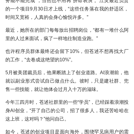
务能不能完成”，当然也不用再“拼命表演”。江灵最近负责
的一个项目9月30日才上线，“这些任务落在我的舒适区，
时间又宽裕，人真的会身心愉悦许多。”
最近，她所在的部门每每放出招聘岗位，“都有一堆什么阿
里的人过来面试，疯了一样地往制造业跑。”
也许程序员群体最终还会留下10%，但苍述不想再找大厂
的工作，“去卷成这绝望的10%”。
5月被美团裁员后，他果断踏上了创业道路。AI浪潮前，他
就以副业形式尝试自己做点什么。彼时，只是建社群、兜
售一些技能，就让他体会过月入十万的滋味。
今年三四月时，苍述社群里的一些“学员”，已经踩着浪潮投
身AI创业，“开了自己的公司，招了很多人，我还苦哈哈在
这上班，这对吗？”他问自己。
如今，苍述的创业项目是面向海外，围绕罕见病用户的需