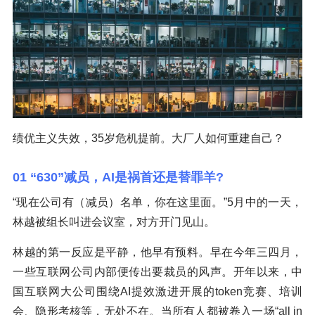
绩优主义失效，35岁危机提前。大厂人如何重建自己？
01 “630”减员，AI是祸首还是替罪羊?
“现在公司有（减员）名单，你在这里面。”5月中的一天，
林越被组长叫进会议室，对方开门见山。
林越的第一反应是平静，他早有预料。早在今年三四月，
一些互联网公司内部便传出要裁员的风声。开年以来，中
国互联网大公司围绕AI提效激进开展的token竞赛、培训
会、隐形考核等，无处不在。当所有人都被卷入一场“all in