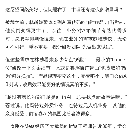
这愿望固然美好，但问题在于，市场还有这么多增量吗？
被裁之前，林越短暂体会到AI写代码的“解放感”，但很快，
他反倒变得更忙了。以往，业务对App细节有迭代需求
时，总要等排期慢慢来。现在业务的需求越堆越快，无论
可不可行、重不重要，都让研发团队“先做出来试试”。
但这些需求在林越看来多少有点“鸡肋”——最小的“banner
位”修改一下文案细节，又或是将浮窗广告由“免费取消”改
为“积分抵扣”。“产品经理变变这个，变变那个，我们会做A
B测试，改后效果能变好的情况真的不多。”
“越没有增长的部门越是all in AI，总要找点新故事讲嘛。”
苍述说。他既待过外卖业务，也待过无人机业务，以他的
亲身感受，前者卷AI的氛围比后者浓得多。
一位刚在Meta经历了大裁员的Infra工程师告诉36氪，学会