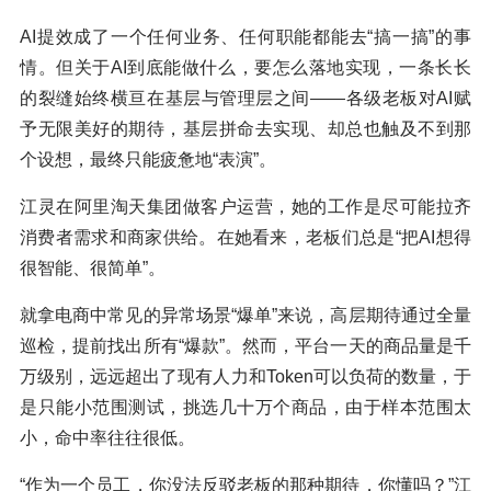
AI提效成了一个任何业务、任何职能都能去“搞一搞”的事
情。但关于AI到底能做什么，要怎么落地实现，一条长长
的裂缝始终横亘在基层与管理层之间——各级老板对AI赋
予无限美好的期待，基层拼命去实现、却总也触及不到那
个设想，最终只能疲惫地“表演”。
江灵在阿里淘天集团做客户运营，她的工作是尽可能拉齐
消费者需求和商家供给。在她看来，老板们总是“把AI想得
很智能、很简单”。
就拿电商中常见的异常场景“爆单”来说，高层期待通过全量
巡检，提前找出所有“爆款”。然而，平台一天的商品量是千
万级别，远远超出了现有人力和Token可以负荷的数量，于
是只能小范围测试，挑选几十万个商品，由于样本范围太
小，命中率往往很低。
“作为一个员工，你没法反驳老板的那种期待，你懂吗？”江