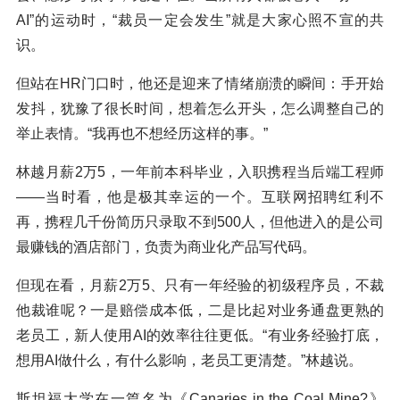
AI”的运动时，“裁员一定会发生”就是大家心照不宣的共
识。
但站在HR门口时，他还是迎来了情绪崩溃的瞬间：手开始
发抖，犹豫了很长时间，想着怎么开头，怎么调整自己的
举止表情。“我再也不想经历这样的事。”
林越月薪2万5，一年前本科毕业，入职携程当后端工程师
——当时看，他是极其幸运的一个。互联网招聘红利不
再，携程几千份简历只录取不到500人，但他进入的是公司
最赚钱的酒店部门，负责为商业化产品写代码。
但现在看，月薪2万5、只有一年经验的初级程序员，不裁
他裁谁呢？一是赔偿成本低，二是比起对业务通盘更熟的
老员工，新人使用AI的效率往往更低。“有业务经验打底，
想用AI做什么，有什么影响，老员工更清楚。”林越说。
斯坦福大学在一篇名为《Canaries in the Coal Mine?》