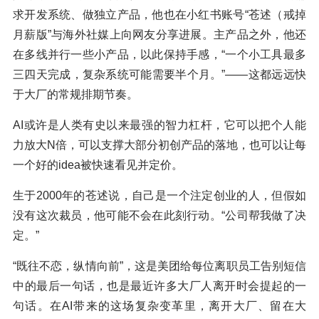
求开发系统、做独立产品，他也在小红书账号“苍述（戒掉
月薪版”与海外社媒上向网友分享进展。主产品之外，他还
在多线并行一些小产品，以此保持手感，“一个小工具最多
三四天完成，复杂系统可能需要半个月。”——这都远远快
于大厂的常规排期节奏。
AI或许是人类有史以来最强的智力杠杆，它可以把个人能
力放大N倍，可以支撑大部分初创产品的落地，也可以让每
一个好的idea被快速看见并定价。
生于2000年的苍述说，自己是一个注定创业的人，但假如
没有这次裁员，他可能不会在此刻行动。“公司帮我做了决
定。”
“既往不恋，纵情向前”，这是美团给每位离职员工告别短信
中的最后一句话，也是最近许多大厂人离开时会提起的一
句话。在AI带来的这场复杂变革里，离开大厂、留在大