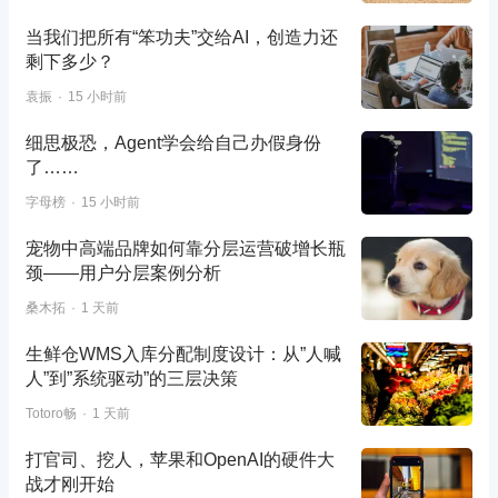
当我们把所有“笨功夫”交给AI，创造力还
剩下多少？
袁振
15 小时前
细思极恐，Agent学会给自己办假身份
了……
字母榜
15 小时前
宠物中高端品牌如何靠分层运营破增长瓶
颈——用户分层案例分析
桑木拓
1 天前
生鲜仓WMS入库分配制度设计：从”人喊
人”到”系统驱动”的三层决策
Totoro畅
1 天前
打官司、挖人，苹果和OpenAI的硬件大
战才刚开始