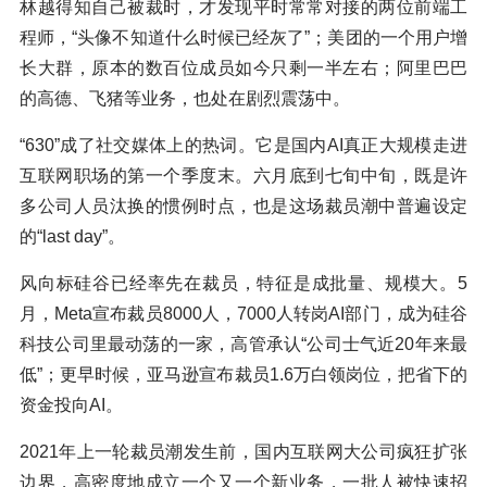
林越得知自己被裁时，才发现平时常常对接的两位前端工
程师，“头像不知道什么时候已经灰了”；美团的一个用户增
长大群，原本的数百位成员如今只剩一半左右；阿里巴巴
的高德、飞猪等业务，也处在剧烈震荡中。
“630”成了社交媒体上的热词。它是国内AI真正大规模走进
互联网职场的第一个季度末。六月底到七旬中旬，既是许
多公司人员汰换的惯例时点，也是这场裁员潮中普遍设定
的“last day”。
风向标硅谷已经率先在裁员，特征是成批量、规模大。5
月，Meta宣布裁员8000人，7000人转岗AI部门，成为硅谷
科技公司里最动荡的一家，高管承认“公司士气近20年来最
低”；更早时候，亚马逊宣布裁员1.6万白领岗位，把省下的
资金投向AI。
2021年上一轮裁员潮发生前，国内互联网大公司疯狂扩张
边界，高密度地成立一个又一个新业务，一批人被快速招