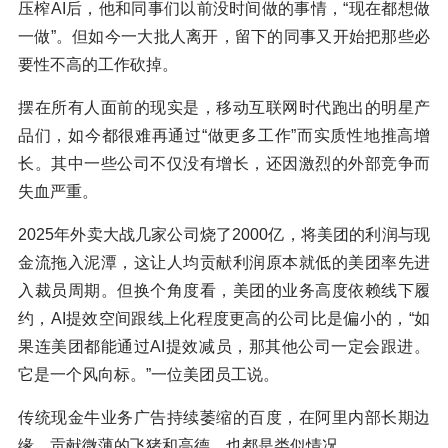
压榨AI后，他和同事们以前没时间做的事情，“现在都想做
一做”。但如今一大批人离开，留下的同事又开始把那些必
要性不高的工作砍掉。
摆在所有人面前的现实是，移动互联网时代跑出的明星产
品们，如今都很难再通过“做更多工作”而实质性地推高增
长。其中一些公司不仅没有增长，还因激烈的外部竞争而
失血严重。
2025年外卖大战几家公司烧了2000亿，将美团的利润与现
金流拖入泥潭，这让人均贡献利润原本就低的美团率先进
入裁员周期。但换个角度看，美团的业务高度依赖线下履
约，AI提效空间跟线上化程度更高的公司比是偏小的，“如
果连美团都能通过AI提效减员，那其他公司一定会跟进。
它是一个风向标。”一位美团员工说。
传统现金牛业务广告持续萎缩的百度，在阿里内部长期边
缘、贡献微薄的飞猪和高德，也都是类似情况。