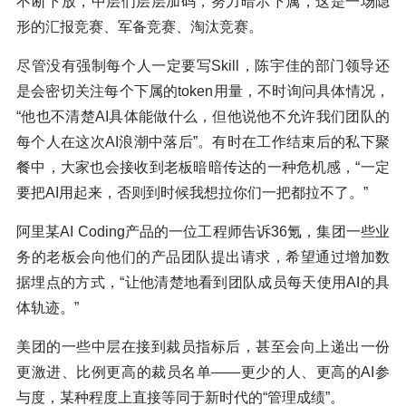
不断下放，中层们层层加码，努力暗示下属，这是一场隐
形的汇报竞赛、军备竞赛、淘汰竞赛。
尽管没有强制每个人一定要写Skill，陈宇佳的部门领导还
是会密切关注每个下属的token用量，不时询问具体情况，
“他也不清楚AI具体能做什么，但他说他不允许我们团队的
每个人在这次AI浪潮中落后”。有时在工作结束后的私下聚
餐中，大家也会接收到老板暗暗传达的一种危机感，“一定
要把AI用起来，否则到时候我想拉你们一把都拉不了。”
阿里某AI Coding产品的一位工程师告诉36氪，集团一些业
务的老板会向他们的产品团队提出请求，希望通过增加数
据埋点的方式，“让他清楚地看到团队成员每天使用AI的具
体轨迹。”
美团的一些中层在接到裁员指标后，甚至会向上递出一份
更激进、比例更高的裁员名单——更少的人、更高的AI参
与度，某种程度上直接等同于新时代的“管理成绩”。