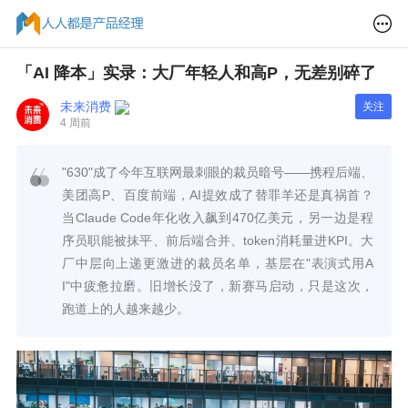
「AI 降本」实录：大厂年轻人和高P，无差别碎了
未来消费
关注
4 周前
"630"成了今年互联网最刺眼的裁员暗号——携程后端、
美团高P、百度前端，AI提效成了替罪羊还是真祸首？
当Claude Code年化收入飙到470亿美元，另一边是程
序员职能被抹平、前后端合并、token消耗量进KPI。大
厂中层向上递更激进的裁员名单，基层在"表演式用A
I"中疲惫拉磨。旧增长没了，新赛马启动，只是这次，
跑道上的人越来越少。