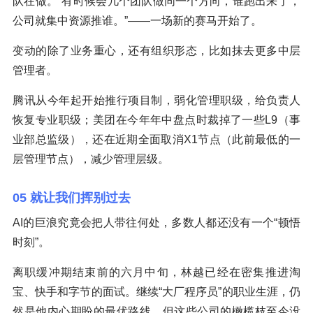
队在做。“有时候会几个团队做同一个方向，谁跑出来了，
公司就集中资源推谁。”——一场新的赛马开始了。
变动的除了业务重心，还有组织形态，比如抹去更多中层
管理者。
腾讯从今年起开始推行项目制，弱化管理职级，给负责人
恢复专业职级；美团在今年年中盘点时裁掉了一些L9（事
业部总监级），还在近期全面取消X1节点（此前最低的一
层管理节点），减少管理层级。
05 就让我们挥别过去
AI的巨浪究竟会把人带往何处，多数人都还没有一个“顿悟
时刻”。
离职缓冲期结束前的六月中旬，林越已经在密集推进淘
宝、快手和字节的面试。继续“大厂程序员”的职业生涯，仍
然是他内心期盼的最优路线。但这些公司的橄榄枝至今没