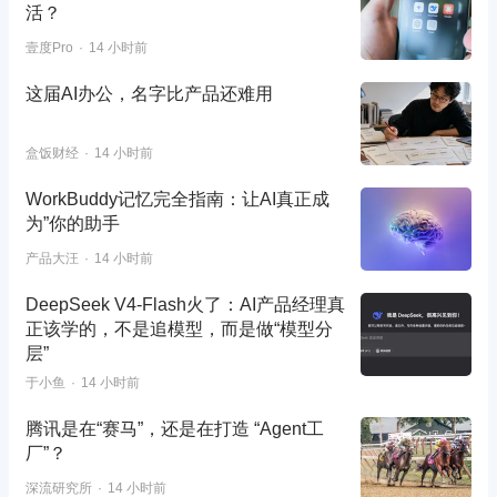
活？
壹度Pro
14 小时前
这届AI办公，名字比产品还难用
盒饭财经
14 小时前
WorkBuddy记忆完全指南：让AI真正成
为”你的助手
产品大汪
14 小时前
DeepSeek V4-Flash火了：AI产品经理真
正该学的，不是追模型，而是做“模型分
层”
于小鱼
14 小时前
腾讯是在“赛马”，还是在打造 “Agent工
厂”？
深流研究所
14 小时前