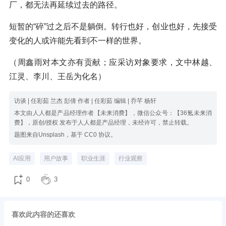
厂，都无法再延续过去的路径。
短暂的“碎”过之后不是躺倒。转行也好，创业也好，先接受
变化的人或许能先看到不一样的世界。
（周鑫雨对本文亦有贡献；应采访对象要求，文中林越、
江灵、李川、王岳为化名）
访谈 | 任彩茹 兰杰 彭倩 作者 | 任彩茹 编辑 | 乔芊 杨轩
本文由人人都是产品经理作者【未来消费】，微信公众号：【36氪未来消
费】，原创/授权 发布于人人都是产品经理，未经许可，禁止转载。
题图来自Unsplash，基于 CC0 协议。
AI应用
用户故事
职业生涯
行业观察
0
3
喜欢此内容的还喜欢