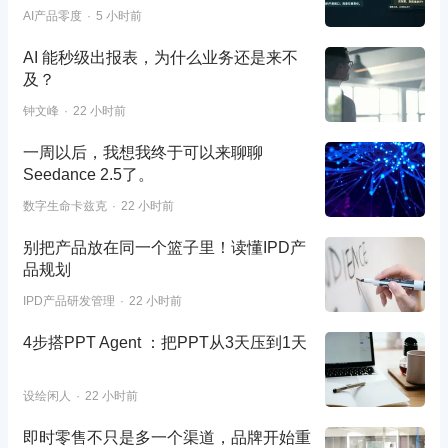
AI产品零度
5 小时前
AI 能秒级出报表，为什么业务还是来不
及？
钟文峰
22 小时前
一周以后，我想我终于可以来聊聊
Seedance 2.5了。
数字生命卡兹克
22 小时前
别把产品放在同一个篮子里！读懂IPD产
品规划
IPD产品研发管理
22 小时前
4步搭PPT Agent ：把PPT从3天压到1天
设绘闲人
22 小时前
即时零售不只是多一个渠道，品牌开始重