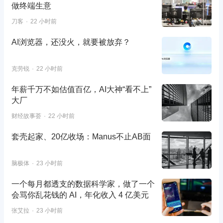
做终端生意
刀客
22 小时前
AI浏览器，还没火，就要被放弃？
克劳锐
22 小时前
年薪千万不如估值百亿，AI大神“看不上”
大厂
财经故事荟
22 小时前
套壳起家、20亿收场：Manus不止AB面
脑极体
23 小时前
一个每月都透支的数据科学家，做了一个
会骂你乱花钱的 AI，年化收入 4 亿美元
张艾拉
23 小时前