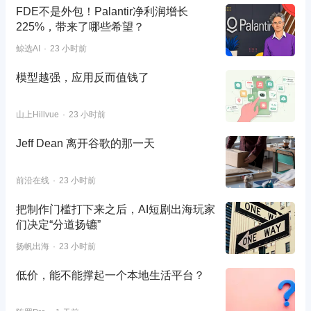
FDE不是外包！Palantir净利润增长
225%，带来了哪些希望？
鲸选AI
23 小时前
模型越强，应用反而值钱了
山上Hillvue
23 小时前
Jeff Dean 离开谷歌的那一天
前沿在线
23 小时前
把制作门槛打下来之后，AI短剧出海玩家
们决定“分道扬镳”
扬帆出海
23 小时前
低价，能不能撑起一个本地生活平台？