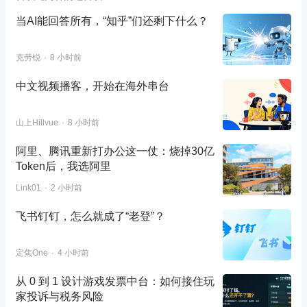
当AI能回答所有，“知乎”们还剩下什么？
克劳锐
8 小时前
中文视频播客，开始在海外串台
山上Hillvue
8 小时前
阿里、腾讯重新打办公这一仗：烧掉30亿
Token后，我选阿里
Link01
2 小时前
飞书钉钉，怎么就成了“老登”？
定焦One
4 小时前
从 0 到 1 设计游戏发票中台：如何接住玩
家投诉与税务风险