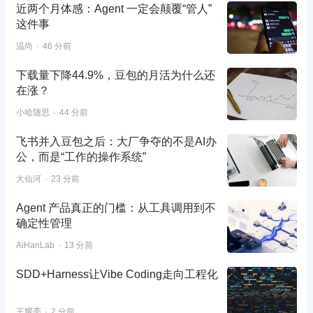
近两个月体感：Agent 一定会颠覆“管人”
这件事
温尚
46 分前
下载量下降44.9%，豆包的月活为什么还
在涨？
小哈随思
44 分前
飞书并入豆包之后：大厂争夺的不是AI办
公，而是“工作的操作系统”
大仙河
23 分前
Agent 产品真正的门槛：从工具调用到不
确定性管理
AiHanLab
13 分前
SDD+Harness让Vibe Coding走向工程化
王耀亮
2 分前