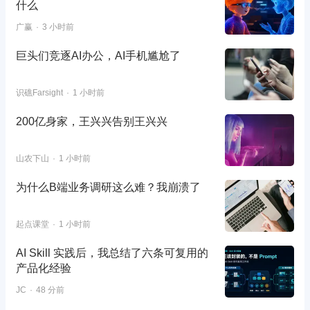
什么
广赢
3 小时前
巨头们竞逐AI办公，AI手机尴尬了
识礁Farsight
1 小时前
200亿身家，王兴兴告别王兴兴
山农下山
1 小时前
为什么B端业务调研这么难？我崩溃了
起点课堂
1 小时前
AI Skill 实践后，我总结了六条可复用的
产品化经验
JC
48 分前