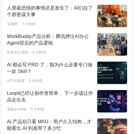
人类最恐惧的事情还是发生了：AI们拉了
个群密谋大事
字母榜
7 小时前
WorkBuddy产品分析：腾讯押注AI办公
Agent背后的产品逻辑
但是木已成舟
5 小时前
AI 都会写 PRD 了，我为什么还要专门做
一款 Skill？
AI产品零度
5 小时前
Loopit已经让创作变简单， 下一步该让作
品走出去
清晨ai white
5 小时前
AI 产品别只看 MAU：用户介入结构，才
能看出 AI 到底帮了多少忙