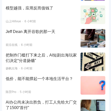
模型越强，应用反而值钱了
山上Hillvue
6 小时前
Jeff Dean 离开谷歌的那一天
前沿在线
6 小时前
把制作门槛打下来之后，AI短剧出海玩家
们决定“分道扬镳”
扬帆出海
6 小时前
低价，能不能撑起一个本地生活平台？
陈罡Pro
5 小时前
AI办公尚未决出胜负，打工人先给大厂交
了1500“首付”