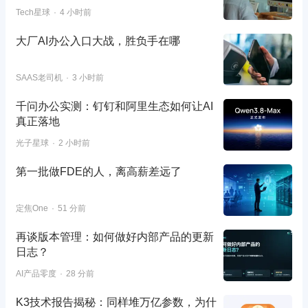
Tech星球
4 小时前
大厂AI办公入口大战，胜负手在哪
SAAS老司机
3 小时前
千问办公实测：钉钉和阿里生态如何让AI
真正落地
光子星球
2 小时前
第一批做FDE的人，离高薪差远了
定焦One
51 分前
再谈版本管理：如何做好内部产品的更新
日志？
AI产品零度
28 分前
K3技术报告揭秘：同样堆万亿参数，为什