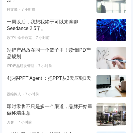
及？
钟文峰
7 小时前
一周以后，我想我终于可以来聊聊
Seedance 2.5了。
数字生命卡兹克
7 小时前
别把产品放在同一个篮子里！读懂IPD产
品规划
IPD产品研发管理
7 小时前
4步搭PPT Agent ：把PPT从3天压到1天
设绘闲人
7 小时前
即时零售不只是多一个渠道，品牌开始重
做终端生意
刀客
7 小时前