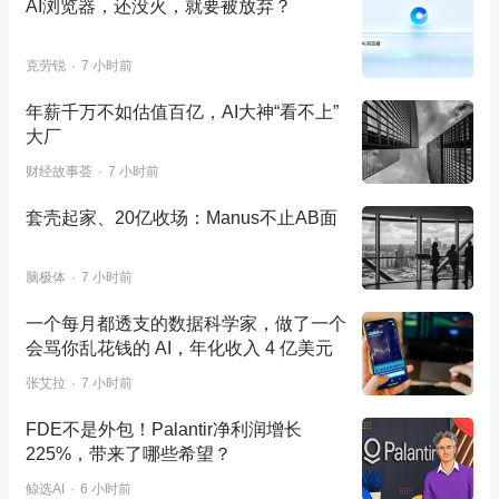
AI浏览器，还没火，就要被放弃？
克劳锐
7 小时前
年薪千万不如估值百亿，AI大神“看不上”
大厂
财经故事荟
7 小时前
套壳起家、20亿收场：Manus不止AB面
脑极体
7 小时前
一个每月都透支的数据科学家，做了一个
会骂你乱花钱的 AI，年化收入 4 亿美元
张艾拉
7 小时前
FDE不是外包！Palantir净利润增长
225%，带来了哪些希望？
鲸选AI
6 小时前