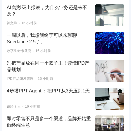
AI 能秒级出报表，为什么业务还是来不
及？
钟文峰
16 小时前
一周以后，我想我终于可以来聊聊
Seedance 2.5了。
数字生命卡兹克
16 小时前
别把产品放在同一个篮子里！读懂IPD产
品规划
IPD产品研发管理
16 小时前
4步搭PPT Agent ：把PPT从3天压到1天
设绘闲人
16 小时前
即时零售不只是多一个渠道，品牌开始重
做终端生意