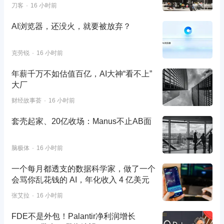
刀客
16 小时前
AI浏览器，还没火，就要被放弃？
克劳锐
16 小时前
年薪千万不如估值百亿，AI大神“看不上”
大厂
财经故事荟
16 小时前
套壳起家、20亿收场：Manus不止AB面
脑极体
16 小时前
一个每月都透支的数据科学家，做了一个
会骂你乱花钱的 AI，年化收入 4 亿美元
张艾拉
16 小时前
FDE不是外包！Palantir净利润增长