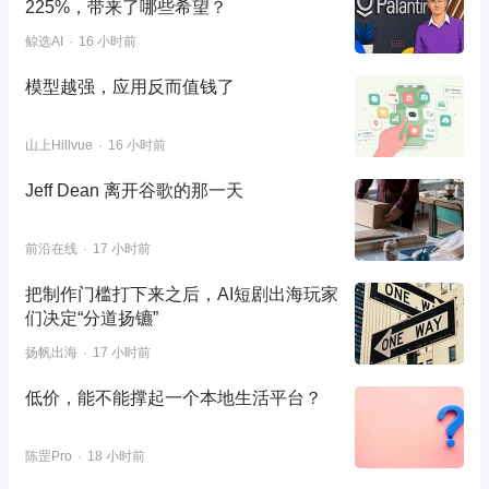
225%，带来了哪些希望？
鲸选AI
16 小时前
模型越强，应用反而值钱了
山上Hillvue
16 小时前
Jeff Dean 离开谷歌的那一天
前沿在线
17 小时前
把制作门槛打下来之后，AI短剧出海玩家
们决定“分道扬镳”
扬帆出海
17 小时前
低价，能不能撑起一个本地生活平台？
陈罡Pro
18 小时前