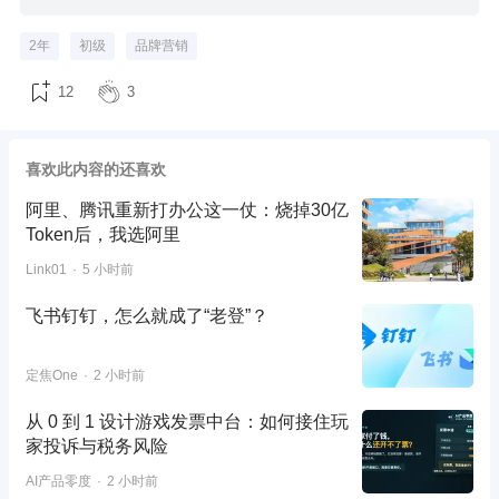
2年
初级
品牌营销
12
3
喜欢此内容的还喜欢
阿里、腾讯重新打办公这一仗：烧掉30亿
Token后，我选阿里
Link01
5 小时前
飞书钉钉，怎么就成了“老登”？
定焦One
2 小时前
从 0 到 1 设计游戏发票中台：如何接住玩
家投诉与税务风险
AI产品零度
2 小时前