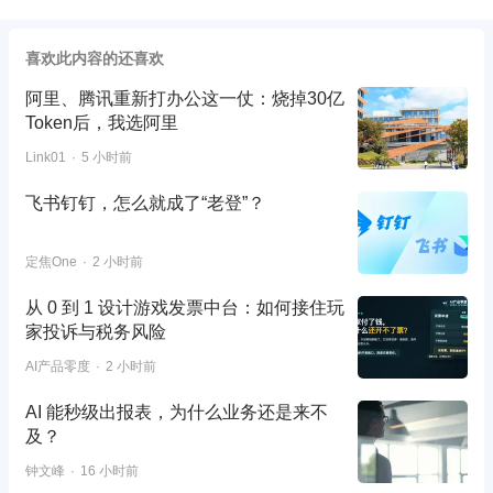
喜欢此内容的还喜欢
阿里、腾讯重新打办公这一仗：烧掉30亿
Token后，我选阿里
Link01
5 小时前
飞书钉钉，怎么就成了“老登”？
定焦One
2 小时前
从 0 到 1 设计游戏发票中台：如何接住玩
家投诉与税务风险
AI产品零度
2 小时前
AI 能秒级出报表，为什么业务还是来不
及？
钟文峰
16 小时前