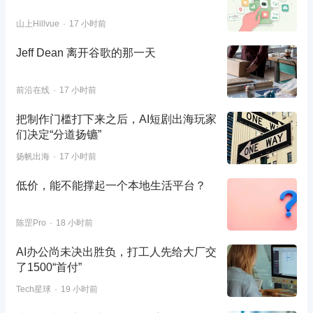
山上Hillvue
17 小时前
Jeff Dean 离开谷歌的那一天
前沿在线
17 小时前
把制作门槛打下来之后，AI短剧出海玩家
们决定“分道扬镳”
扬帆出海
17 小时前
低价，能不能撑起一个本地生活平台？
陈罡Pro
18 小时前
AI办公尚未决出胜负，打工人先给大厂交
了1500“首付”
Tech星球
19 小时前