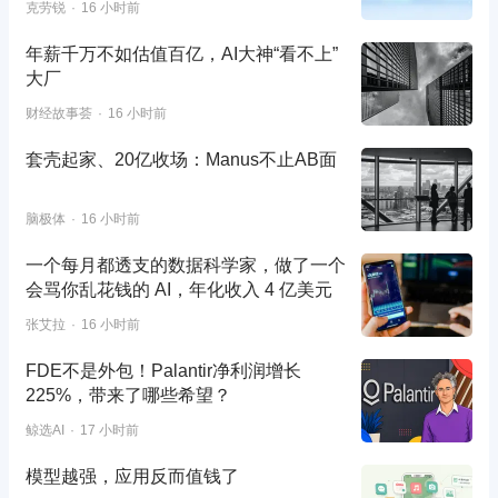
克劳锐
16 小时前
年薪千万不如估值百亿，AI大神“看不上”
大厂
财经故事荟
16 小时前
套壳起家、20亿收场：Manus不止AB面
脑极体
16 小时前
一个每月都透支的数据科学家，做了一个
会骂你乱花钱的 AI，年化收入 4 亿美元
张艾拉
16 小时前
FDE不是外包！Palantir净利润增长
225%，带来了哪些希望？
鲸选AI
17 小时前
模型越强，应用反而值钱了