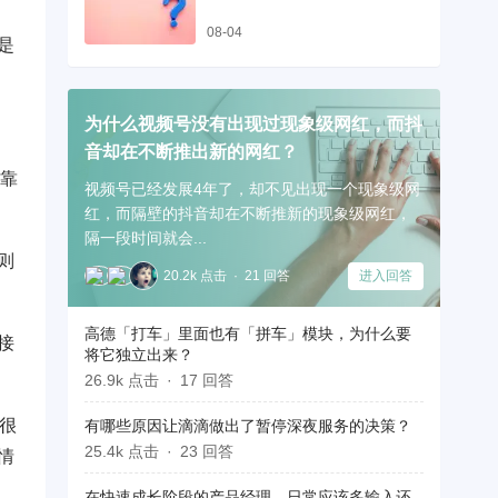
08-04
是
为什么视频号没有出现过现象级网红，而抖
音却在不断推出新的网红？
去靠
视频号已经发展4年了，却不见出现一个现象级网
红，而隔壁的抖音却在不断推新的现象级网红，
隔一段时间就会...
则
20.2k 点击
21 回答
进入回答
高德「打车」里面也有「拼车」模块，为什么要
接
将它独立出来？
26.9k 点击
17 回答
很
有哪些原因让滴滴做出了暂停深夜服务的决策？
25.4k 点击
23 回答
情
在快速成长阶段的产品经理，日常应该多输入还