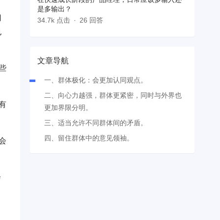
是多输出？
用
34.7k 点击
26 回答
也
文章导航
些
一、群体极化：会更加认同观点。
二、向心力越强，群体更紧密，同时与外界也
有
更加界限分明。
三、适当允许不同群体间的矛盾。
四、留住群体中的意见领袖。
会
会