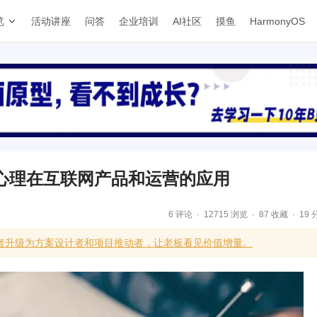
览
活动讲座
问答
企业培训
AI社区
摸鱼
HarmonyOS
心理在互联网产品和运营的应用
6 评论
12715 浏览
87 收藏
19 
用者升级为方案设计者和项目推动者，让老板看见价值增量。