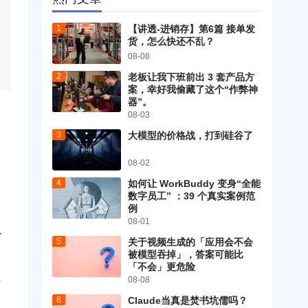
【讲透-进销存】第6篇 接单发
货，怎么快还不乱？
08-08
老板让我下班前出 3 套产品方
案，幸好我偷藏了这个“作弊神
器”。
08-03
大模型的价格战，打到硅谷了
08-02
如何让 WorkBuddy 变身“全能
数字员工” ：39 个真实案例范
例
08-01
一
关于视频生成的「应用会不会
被模型吞掉」，答案可能比
「不会」更危险
08-08
了
Claude当真是焚书坑儒吗？