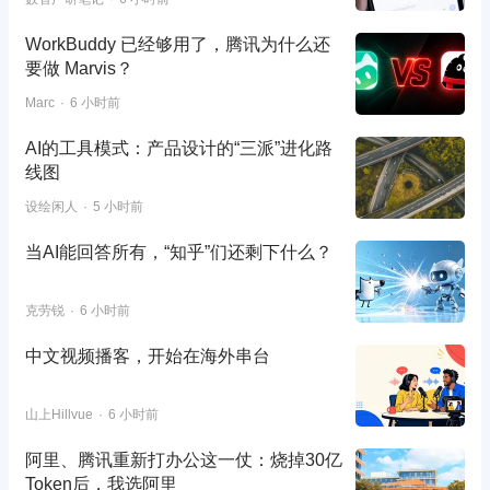
WorkBuddy 已经够用了，腾讯为什么还
要做 Marvis？
Marc
6 小时前
AI的工具模式：产品设计的“三派”进化路
线图
设绘闲人
5 小时前
当AI能回答所有，“知乎”们还剩下什么？
克劳锐
6 小时前
中文视频播客，开始在海外串台
山上Hillvue
6 小时前
阿里、腾讯重新打办公这一仗：烧掉30亿
Token后，我选阿里