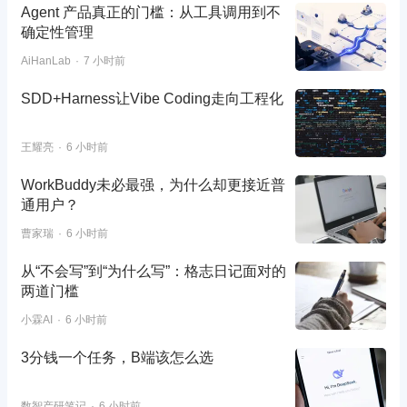
Agent 产品真正的门槛：从工具调用到不
确定性管理
AiHanLab
7 小时前
SDD+Harness让Vibe Coding走向工程化
王耀亮
6 小时前
WorkBuddy未必最强，为什么却更接近普
通用户？
曹家瑞
6 小时前
从“不会写”到“为什么写”：格志日记面对的
两道门槛
小霖AI
6 小时前
3分钱一个任务，B端该怎么选
数智产研笔记
6 小时前