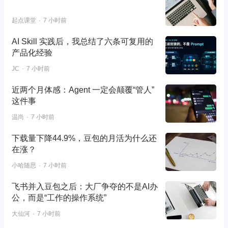
起点课堂
7 小时前
AI Skill 实践后，我总结了六条可复用的
产品化经验
JC
7 小时前
近两个月体感：Agent 一定会颠覆“管人”
这件事
温尚
7 小时前
下载量下降44.9%，豆包的月活为什么还
在涨？
小哈随思
7 小时前
飞书并入豆包之后：大厂争夺的不是AI办
公，而是“工作的操作系统”
大仙河
7 小时前