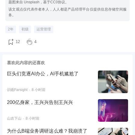
题图来自 Unsplash，基于CC0协议。
该文观点仅代表作者本人，人人都是产品经理平台仅提供信息存储空间服
务。
2年
初级
运营管理
12
4
喜欢此内容的还喜欢
巨头们竞逐AI办公，AI手机尴尬了
识礁Farsight
8 小时前
200亿身家，王兴兴告别王兴兴
山农下山
8 小时前
为什么B端业务调研这么难？我崩溃了