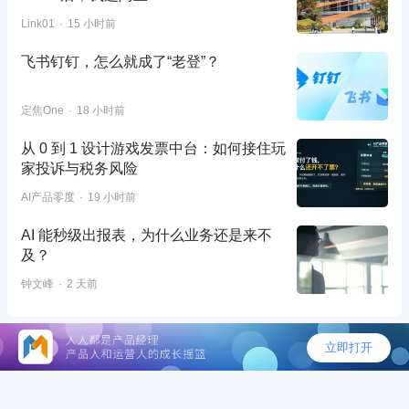
Link01
15 小时前
飞书钉钉，怎么就成了“老登”？
定焦One
18 小时前
从 0 到 1 设计游戏发票中台：如何接住玩
家投诉与税务风险
AI产品零度
19 小时前
AI 能秒级出报表，为什么业务还是来不
及？
钟文峰
2 天前
©2026 - 人人都是产品经理
AI落地总踩坑？预约直播锁定3大“速赢”场景，让
组织效率实现可量化跃升