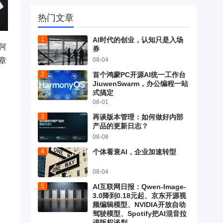
热门文章
AI时代的创业，认知只是入场
何
券
章
08-04
首个鸿蒙PC开源AI统一工作台
JiuwenSwarm，办公编程一站
式搞定
08-01
再谈版本管理：如何做好内部
产品的更新日志？
08-08
个体看衰AI，企业加速转型
08-04
AI互联网日报：Qwen-Image-
3.0降到0.18元起、京东开源视
频编辑模型、NVIDIA开放自动
驾驶模型、Spotify把AI混音拉
进版权谈判