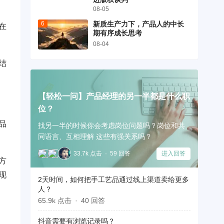
08-05
新质生产力下，产品人的中长
在
期有序成长思考
08-04
结
【轻松一问】产品经理的另一半都是什么职
位？
品
找另一半的时候你会考虑岗位问题吗？岗位和共
同语言、互相理解 这些有强关系吗？
33.7k 点击
59 回答
进入回答
方
现
2天时间，如何把手工艺品通过线上渠道卖给更多
人？
65.9k 点击
40 回答
抖音需要有浏览记录吗？