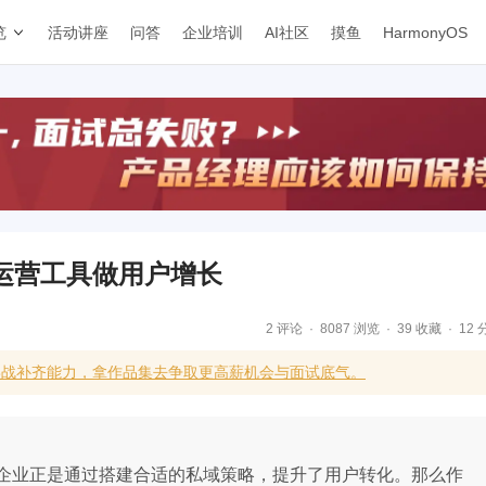
览
活动讲座
问答
企业培训
AI社区
摸鱼
HarmonyOS
运营工具做用户增长
2 评论
8087 浏览
39 收藏
12 
实战补齐能力，拿作品集去争取更高薪机会与面试底气。
企业正是通过搭建合适的私域策略，提升了用户转化。那么作