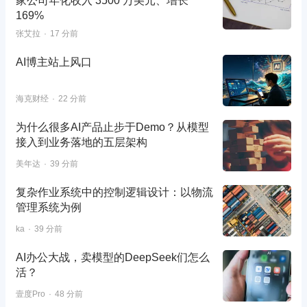
家公司年化收入 3500 万美元、增长
169%
张艾拉
17 分前
AI博主站上风口
海克财经
22 分前
为什么很多AI产品止步于Demo？从模型
接入到业务落地的五层架构
美年达
39 分前
复杂作业系统中的控制逻辑设计：以物流
管理系统为例
ka
39 分前
AI办公大战，卖模型的DeepSeek们怎么
活？
壹度Pro
48 分前