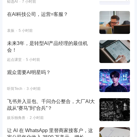
鲸选AI
7 小时前
在AI科技公司，运营=客服？
袁振
5 小时前
未来3年，是转型AI产品经理的最佳机
会！
起点课堂
5 小时前
观众需要AI明星吗？
听筒Tech
3 小时前
飞书并入豆包、千问办公整合，大厂AI大
战从“赛马”到“合兵”？
娱乐独角兽
2 小时前
让 AI 在 WhatsApp 里替商家接客户，这