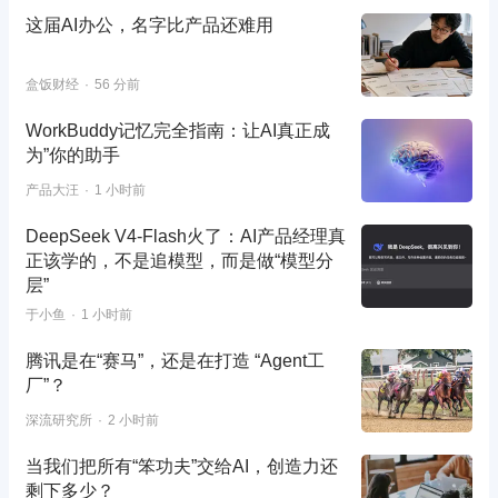
这届AI办公，名字比产品还难用
盒饭财经
56 分前
WorkBuddy记忆完全指南：让AI真正成
为”你的助手
产品大汪
1 小时前
DeepSeek V4-Flash火了：AI产品经理真
正该学的，不是追模型，而是做“模型分
层”
于小鱼
1 小时前
腾讯是在“赛马”，还是在打造 “Agent工
厂”？
深流研究所
2 小时前
当我们把所有“笨功夫”交给AI，创造力还
剩下多少？