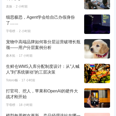
袁振
2 小时前
细思极恐，Agent学会给自己办假身份
了……
字母榜
2 小时前
宠物中高端品牌如何靠分层运营破增长瓶
颈——用户分层案例分析
桑木拓
17 小时前
生鲜仓WMS入库分配制度设计：从”人喊
人”到”系统驱动”的三层决策
Totoro畅
17 小时前
打官司、挖人，苹果和OpenAI的硬件大
战才刚开始
字母榜
18 小时前
模型每周都在更新，产品经理该站在哪一