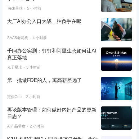
Tech星球
5 小时前
大厂AI办公入口大战，胜负手在哪
SAAS老司机
4 小时前
千问办公实测：钉钉和阿里生态如何让AI
真正落地
光子星球
3 小时前
第一批做FDE的人，离高薪差远了
定焦One
2 小时前
再谈版本管理：如何做好内部产品的更新
日志？
AI产品零度
2 小时前