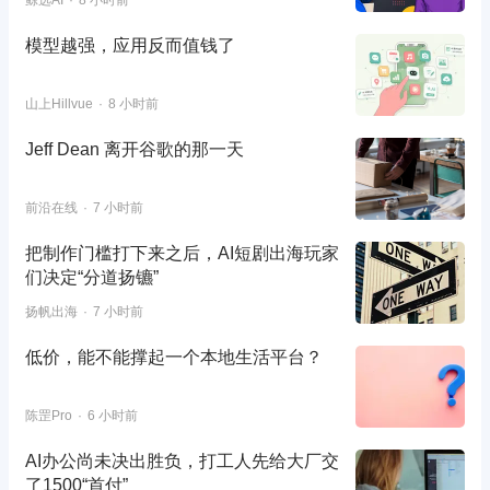
鲸选AI
8 小时前
模型越强，应用反而值钱了
山上Hillvue
8 小时前
Jeff Dean 离开谷歌的那一天
前沿在线
7 小时前
把制作门槛打下来之后，AI短剧出海玩家
们决定“分道扬镳”
扬帆出海
7 小时前
低价，能不能撑起一个本地生活平台？
陈罡Pro
6 小时前
AI办公尚未决出胜负，打工人先给大厂交
了1500“首付”