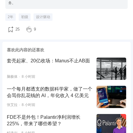
务。
2年
初级
设计驱动
25
9
喜欢此内容的还喜欢
套壳起家、20亿收场：Manus不止AB面
脑极体
8 小时前
一个每月都透支的数据科学家，做了一个
会骂你乱花钱的 AI，年化收入 4 亿美元
张艾拉
8 小时前
FDE不是外包！Palantir净利润增长
225%，带来了哪些希望？