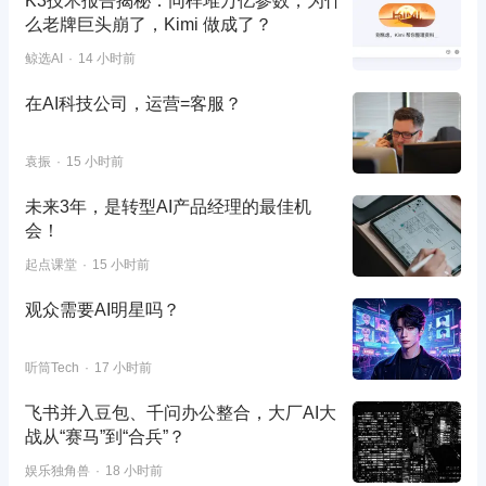
K3技术报告揭秘：同样堆万亿参数，为什
么老牌巨头崩了，Kimi 做成了？
鲸选AI
14 小时前
在AI科技公司，运营=客服？
袁振
15 小时前
未来3年，是转型AI产品经理的最佳机
会！
起点课堂
15 小时前
观众需要AI明星吗？
听筒Tech
17 小时前
飞书并入豆包、千问办公整合，大厂AI大
战从“赛马”到“合兵”？
娱乐独角兽
18 小时前