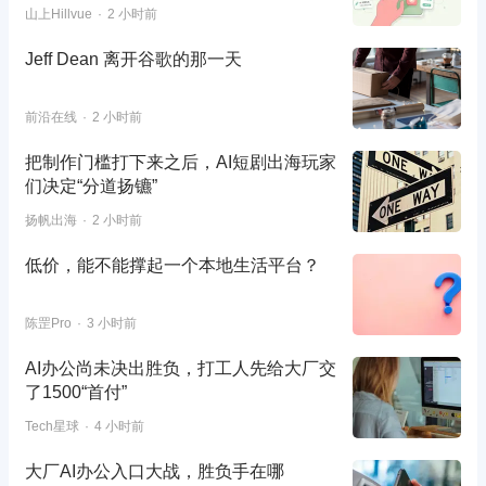
山上Hillvue
2 小时前
Jeff Dean 离开谷歌的那一天
前沿在线
2 小时前
把制作门槛打下来之后，AI短剧出海玩家
们决定“分道扬镳”
扬帆出海
2 小时前
低价，能不能撑起一个本地生活平台？
陈罡Pro
3 小时前
AI办公尚未决出胜负，打工人先给大厂交
了1500“首付”
Tech星球
4 小时前
大厂AI办公入口大战，胜负手在哪