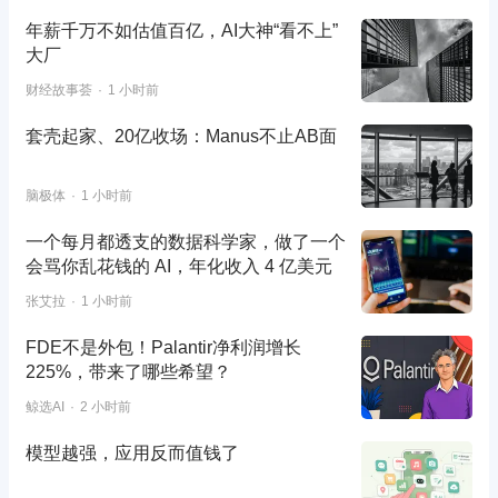
年薪千万不如估值百亿，AI大神“看不上”
大厂
财经故事荟
1 小时前
套壳起家、20亿收场：Manus不止AB面
脑极体
1 小时前
一个每月都透支的数据科学家，做了一个
会骂你乱花钱的 AI，年化收入 4 亿美元
张艾拉
1 小时前
FDE不是外包！Palantir净利润增长
225%，带来了哪些希望？
鲸选AI
2 小时前
模型越强，应用反而值钱了