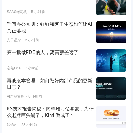
SAAS老司机
5 小时前
千问办公实测：钉钉和阿里生态如何让AI
真正落地
光子星球
6 小时前
第一批做FDE的人，离高薪差远了
定焦One
7 小时前
再谈版本管理：如何做好内部产品的更新
日志？
AI产品零度
8 小时前
K3技术报告揭秘：同样堆万亿参数，为什
么老牌巨头崩了，Kimi 做成了？
鲸选AI
23 小时前