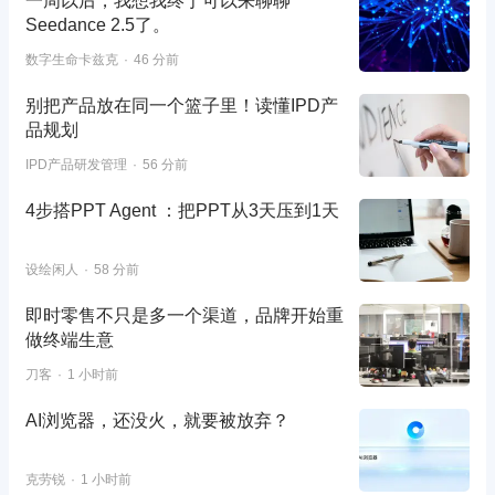
一周以后，我想我终于可以来聊聊
Seedance 2.5了。
数字生命卡兹克
46 分前
别把产品放在同一个篮子里！读懂IPD产
品规划
IPD产品研发管理
56 分前
4步搭PPT Agent ：把PPT从3天压到1天
设绘闲人
58 分前
即时零售不只是多一个渠道，品牌开始重
做终端生意
刀客
1 小时前
AI浏览器，还没火，就要被放弃？
克劳锐
1 小时前