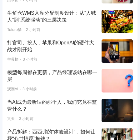
生鲜仓WMS入库分配制度设计：从”人喊
人”到”系统驱动”的三层决策
Totoro畅
2 小时前
打官司、挖人，苹果和OpenAI的硬件大
战才刚开始
字母榜
3 小时前
模型每周都在更新，产品经理该站在哪一
层
观澜AI
3 小时前
当AI成为最听话的那个人，我们究竟在监
管什么？
岚天
3 小时前
产品拆解：西西弗的“体验设计”，如何让
我“心甘情愿”掏钱？