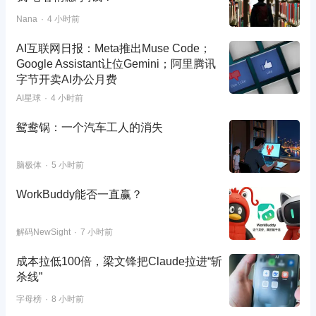
Nana
4 小时前
AI互联网日报：Meta推出Muse Code；
Google Assistant让位Gemini；阿里腾讯
字节开卖AI办公月费
AI星球
4 小时前
鸳鸯锅：一个汽车工人的消失
脑极体
5 小时前
WorkBuddy能否一直赢？
解码NewSight
7 小时前
成本拉低100倍，梁文锋把Claude拉进“斩
杀线”
字母榜
8 小时前