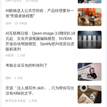
Zoe产品手记
10 小时前
AI眼镜进入公共空间前，产品经理要补一
张“旁观者旅程图”
知序
10 小时前
AI互联网日报：Qwen-Image-3.0降到0.18
元起、京东开源视频编辑模型、NVIDIA
开放自动驾驶模型、Spotify把AI混音拉进
版权谈判
AI星球
1 天前
考验企业豆包的时候到了
新眸
1 天前
开源「活人感写作.skill」，只为帮你写出
没有AI味的文字。
数字生命卡兹克
1 天前