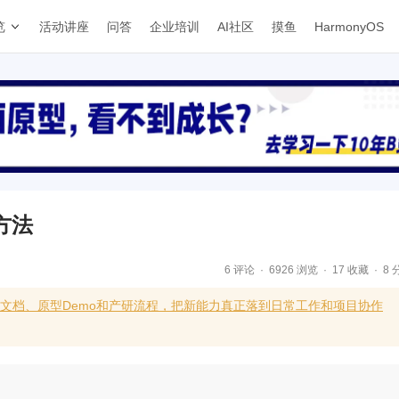
览
活动讲座
问答
企业培训
AI社区
摸鱼
HarmonyOS
方法
6 评论
6926 浏览
17 收藏
8 
求文档、原型Demo和产研流程，把新能力真正落到日常工作和项目协作