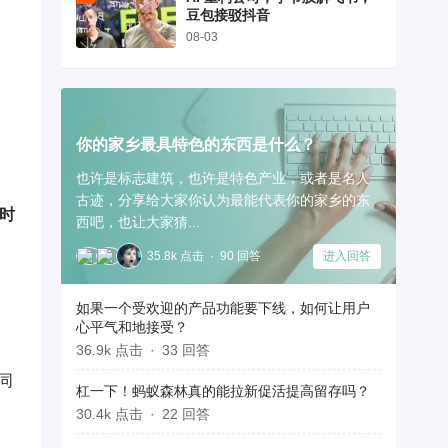
豆包接驳抖音
08-03
你的家乡最具特色的东西是什么？
也许是标志建筑，也许是特色产业，或者是名人
古迹，分享给大家你认为最能代表你的家乡的东
时
西吧，也让大家猜...
35.8k 点击
90 回答
进入回答
如果一个受欢迎的产品功能要下线，如何让用户
心平气和地接受？
36.9k 点击
33 回答
同
杠一下！蚂蚁森林真的能拉新促活提高留存吗？
30.4k 点击
22 回答