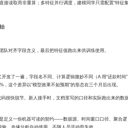
直接读取而非重算；多特征并行调度，建模同学只需配置“特征集
始
团队对齐字段含义，最后把特征值跑出来供训练使用。
项目又开发了一遍，字段名不同、计算逻辑微妙不同（A 用“还款时间
5%，这个差异以“模型效果不如预期”的形态在三个月后出现。
档和代码很快脱节。新人接手时，文档里写的口径和实际跑出来的数
是定义一份机器可读的契约——数据源、时间窗口口径、聚合逻
性校验、血缘分析自动使用，不随人员流动而失效。