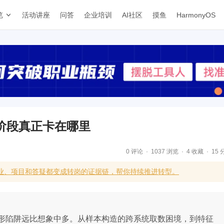
览
活动讲座
问答
企业培训
AI社区
摸鱼
HarmonyOS
阶段真正卡在哪里
0 评论
1037 浏览
4 收藏
15 
业、项目和答疑都变成转岗的证据链，帮你持续推进转型。
形陷阱远比想象中多。从样本构造的跨系统取数困境，到特征