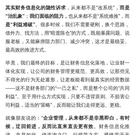
其实财务信息化的隐性诉求
，从来都不是“改系统”，
而是
“治乱象”
；
我们面临的阻力，
也从来都不是“系统难推”，而
是“利益难破”
。很多时候，我们不需要硬刚，换个思路，
借外力、找方法，用“暗渡陈仓”的方式，既能暴露问题、说
服老板，又能麻痹阻力部门、减少冲突，这才是最稳妥、
最高效的推进方式。
毕竟，我们最终的目标，是让财务信息化落地，让业财一
体化实现，让公司的财务管理更规范、更高效，让那些见
不得光的行为无处遁形，让老板能看到最真实的经营数据
——这不是财务部门的“一己之私”，而是整个公司的“共同
利益”。至于用什么方式实现，只要不违背原则、不损害公
司利益，适当的“策略”，反而能让我们走得更远、更稳。
就像朋友说的：“
企业管理，从来都不是非黑即白，有时
候，迂回前进，反而比直来直去更有效
。财务信息化推
进，亦是如此。借咨询之口，行规范之实，藏锋芒于无