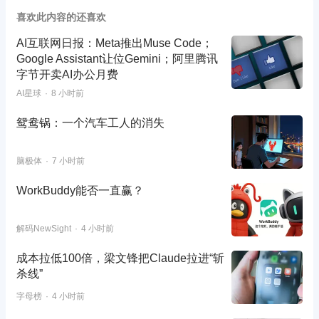
喜欢此内容的还喜欢
AI互联网日报：Meta推出Muse Code；
Google Assistant让位Gemini；阿里腾讯
字节开卖AI办公月费
AI星球
8 小时前
鸳鸯锅：一个汽车工人的消失
脑极体
7 小时前
WorkBuddy能否一直赢？
解码NewSight
4 小时前
成本拉低100倍，梁文锋把Claude拉进“斩
杀线”
字母榜
4 小时前