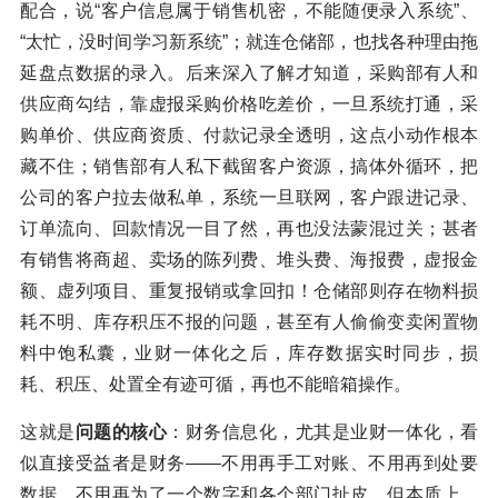
配合，说“客户信息属于销售机密，不能随便录入系统”、
“太忙，没时间学习新系统”；就连仓储部，也找各种理由拖
延盘点数据的录入。后来深入了解才知道，采购部有人和
供应商勾结，靠虚报采购价格吃差价，一旦系统打通，采
购单价、供应商资质、付款记录全透明，这点小动作根本
藏不住；销售部有人私下截留客户资源，搞体外循环，把
公司的客户拉去做私单，系统一旦联网，客户跟进记录、
订单流向、回款情况一目了然，再也没法蒙混过关；甚者
有销售将商超、卖场的陈列费、堆头费、海报费，虚报金
额、虚列项目、重复报销或拿回扣！仓储部则存在物料损
耗不明、库存积压不报的问题，甚至有人偷偷变卖闲置物
料中饱私囊，业财一体化之后，库存数据实时同步，损
耗、积压、处置全有迹可循，再也不能暗箱操作。
这就是
问题的核心
：财务信息化，尤其是业财一体化，看
似直接受益者是财务——不用再手工对账、不用再到处要
数据、不用再为了一个数字和各个部门扯皮，但本质上，