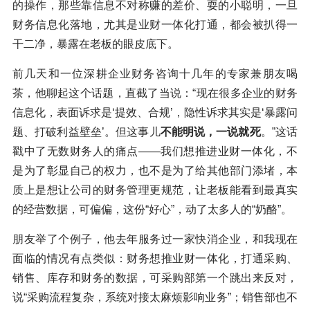
的操作，那些靠信息不对称赚的差价、耍的小聪明，一旦
财务信息化落地，尤其是业财一体化打通，都会被扒得一
干二净，暴露在老板的眼皮底下。
前几天和一位深耕企业财务咨询十几年的专家兼朋友喝
茶，他聊起这个话题，直截了当说：“现在很多企业的财务
信息化，表面诉求是‘提效、合规’，隐性诉求其实是‘暴露问
题、打破利益壁垒’。但这事儿
不能明说，一说就死
。”这话
戳中了无数财务人的痛点——我们想推进业财一体化，不
是为了彰显自己的权力，也不是为了给其他部门添堵，本
质上是想让公司的财务管理更规范，让老板能看到最真实
的经营数据，可偏偏，这份“好心”，动了太多人的“奶酪”。
朋友举了个例子，他去年服务过一家快消企业，和我现在
面临的情况有点类似：财务想推业财一体化，打通采购、
销售、库存和财务的数据，可采购部第一个跳出来反对，
说“采购流程复杂，系统对接太麻烦影响业务”；销售部也不