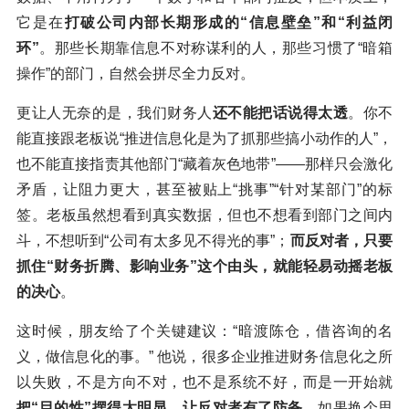
它是在
打破公司内部长期形成的“信息壁垒”和“利益闭
环”
。那些长期靠信息不对称谋利的人，那些习惯了“暗箱
操作”的部门，自然会拼尽全力反对。
更让人无奈的是，我们财务人
还不能把话说得太透
。你不
能直接跟老板说“推进信息化是为了抓那些搞小动作的人”，
也不能直接指责其他部门“藏着灰色地带”——那样只会激化
矛盾，让阻力更大，甚至被贴上“挑事”“针对某部门”的标
签。老板虽然想看到真实数据，但也不想看到部门之间内
斗，不想听到“公司有太多见不得光的事”；
而反对者，只要
抓住“财务折腾、影响业务”这个由头，就能轻易动摇老板
的决心
。
这时候，朋友给了个关键建议：“暗渡陈仓，借咨询的名
义，做信息化的事。” 他说，很多企业推进财务信息化之所
以失败，不是方向不对，也不是系统不好，而是一开始就
把“目的性”摆得太明显，让反对者有了防备
。如果换个思