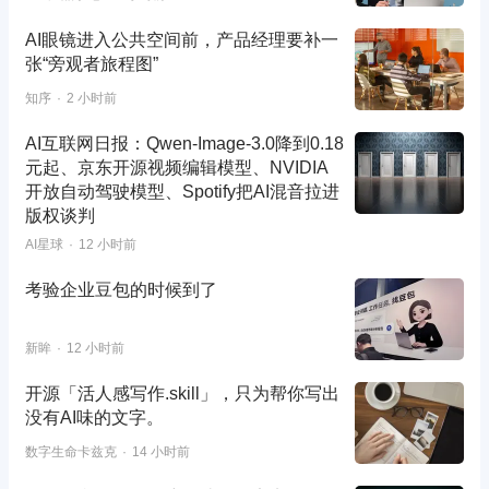
AI眼镜进入公共空间前，产品经理要补一
张“旁观者旅程图”
知序
2 小时前
AI互联网日报：Qwen-Image-3.0降到0.18
元起、京东开源视频编辑模型、NVIDIA
开放自动驾驶模型、Spotify把AI混音拉进
版权谈判
AI星球
12 小时前
考验企业豆包的时候到了
新眸
12 小时前
开源「活人感写作.skill」，只为帮你写出
没有AI味的文字。
数字生命卡兹克
14 小时前