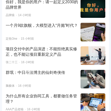
你好，我是你的用户：请一起定义2030的
品牌世界
品牌猿
14 小时前
一个月9款旗舰，大模型进入“月抛”时代？
定焦One
15 小时前
项目交付中的产品演进：不能拒绝真实修
正，也不能让项目重新定义产品
张二十三
16 小时前
群氓：中日斗法博主的仙剑奇侠传
脑极体
16 小时前
为什么所有企业协同工具，都要做任务管
理？
AAA产品老喻
16 小时前