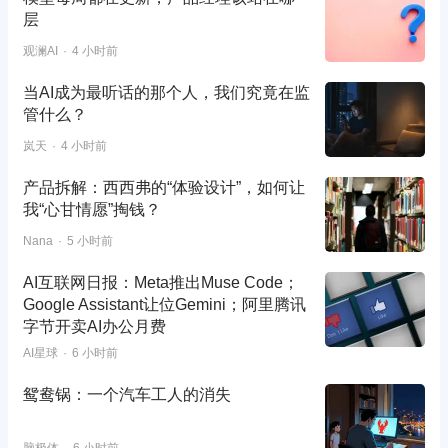
层
观澜AI
4 小时前
当AI成为最听话的那个人，我们究竟在监
管什么？
岚天
4 小时前
产品拆解：西西弗的“体验设计”，如何让
我“心甘情愿”掏钱？
Nana
5 小时前
AI互联网日报：Meta推出Muse Code；
Google Assistant让位Gemini；阿里腾讯
字节开卖AI办公月费
AI星球
6 小时前
鸳鸯锅：一个汽车工人的消失
脑极体
6 小时前