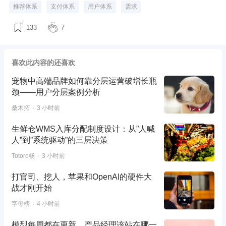
推荐体系
支付体系
用户体系
需求
133
7
喜欢此内容的还喜欢
宠物中高端品牌如何靠分层运营破增长瓶
颈——用户分层案例分析
桑木拓
3 小时前
生鲜仓WMS入库分配制度设计：从”人喊
人”到”系统驱动”的三层决策
Totoro畅
3 小时前
打官司、挖人，苹果和OpenAI的硬件大
战才刚开始
字母榜
4 小时前
模型每周都在更新，产品经理该站在哪一