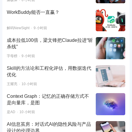
WorkBuddy能否一直赢？
解码NewSight
9 小时前
成本拉低100倍，梁文锋把Claude拉进“斩
杀线”
字母榜
9 小时前
Skill的方法论和工程化评估，用数据迭代
优化
王耀亮
10 小时前
Context Graph：记忆的正确存储方式不
是向量库，是图
是AD
10 小时前
AI信息茧房：对话式AI的隐性风险与产品
设计的伦理边界