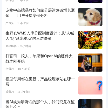
字母榜
6 小时前
宠物中高端品牌如何靠分层运营破增长瓶
颈——用户分层案例分析
桑木拓
9 小时前
生鲜仓WMS入库分配制度设计：从”人喊
人”到”系统驱动”的三层决策
Totoro畅
9 小时前
打官司、挖人，苹果和OpenAI的硬件大
战才刚开始
字母榜
10 小时前
模型每周都在更新，产品经理该站在哪一
层
观澜AI
11 小时前
当AI成为最听话的那个人，我们究竟在监
管什么？