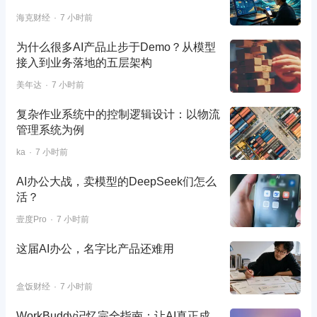
海克财经
7 小时前
为什么很多AI产品止步于Demo？从模型
接入到业务落地的五层架构
美年达
7 小时前
复杂作业系统中的控制逻辑设计：以物流
管理系统为例
ka
7 小时前
AI办公大战，卖模型的DeepSeek们怎么
活？
壹度Pro
7 小时前
这届AI办公，名字比产品还难用
盒饭财经
7 小时前
WorkBuddy记忆完全指南：让AI真正成