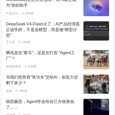
为”你的助手
产品大汪
6 小时前
DeepSeek V4-Flash火了：AI产品经理真
正该学的，不是追模型，而是做“模型分
层”
于小鱼
6 小时前
腾讯是在“赛马”，还是在打造 “Agent工
厂”？
深流研究所
6 小时前
当我们把所有“笨功夫”交给AI，创造力还
剩下多少？
袁振
6 小时前
细思极恐，Agent学会给自己办假身份
了……