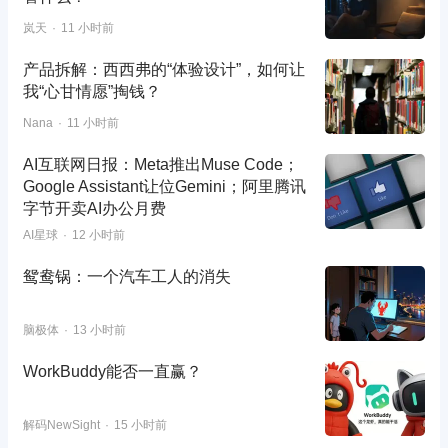
岚天
11 小时前
产品拆解：西西弗的“体验设计”，如何让
我“心甘情愿”掏钱？
Nana
11 小时前
AI互联网日报：Meta推出Muse Code；
Google Assistant让位Gemini；阿里腾讯
字节开卖AI办公月费
AI星球
12 小时前
鸳鸯锅：一个汽车工人的消失
脑极体
13 小时前
WorkBuddy能否一直赢？
解码NewSight
15 小时前