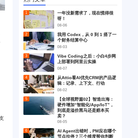
一年没新需求了，现在慌得很
呀！
08-06
各
我用 Codex，从 0 到 1 搭了一
个财务结算中心
杂
08-03
Vibe Coding之后：小白4步网
上部署到阿里云实操
08-07
从Attio看AI优先CRM的产品逻
辑：记录、上下文、行动
08-02
【全球视野篇02】智造出海：
硬件增加“智能化/App/IoT”，
到底是溢价黑马还是赔本买
卖？
支
08-05
AI Agent出错时，PM应在哪个
节点拉停？三个维度帮你判断