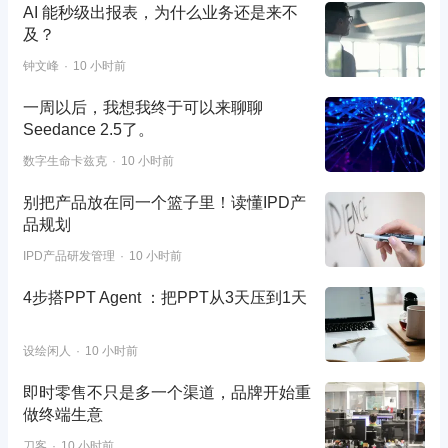
AI 能秒级出报表，为什么业务还是来不
及？
钟文峰
10 小时前
一周以后，我想我终于可以来聊聊
Seedance 2.5了。
数字生命卡兹克
10 小时前
别把产品放在同一个篮子里！读懂IPD产
品规划
IPD产品研发管理
10 小时前
4步搭PPT Agent ：把PPT从3天压到1天
设绘闲人
10 小时前
即时零售不只是多一个渠道，品牌开始重
做终端生意
刀客
10 小时前