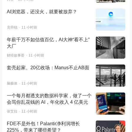
AI浏览器，还没火，就要被放弃？
克劳锐
11 小时前
年薪千万不如估值百亿，AI大神“看不上”
大厂
财经故事荟
11 小时前
套壳起家、20亿收场：Manus不止AB面
脑极体
11 小时前
一个每月都透支的数据科学家，做了一个
会骂你乱花钱的 AI，年化收入 4 亿美元
张艾拉
11 小时前
FDE不是外包！Palantir净利润增长
225%，带来了哪些希望？