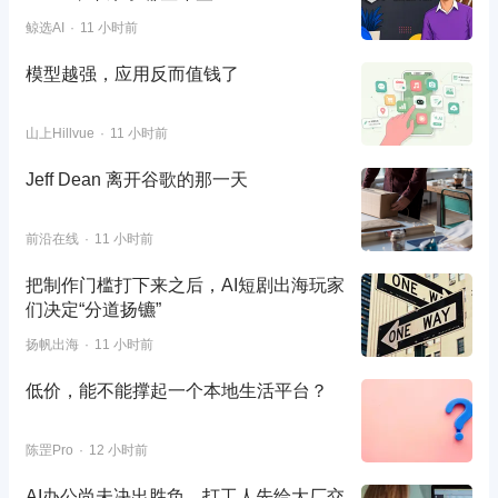
鲸选AI
11 小时前
模型越强，应用反而值钱了
山上Hillvue
11 小时前
Jeff Dean 离开谷歌的那一天
前沿在线
11 小时前
把制作门槛打下来之后，AI短剧出海玩家
们决定“分道扬镳”
扬帆出海
11 小时前
低价，能不能撑起一个本地生活平台？
陈罡Pro
12 小时前
AI办公尚未决出胜负，打工人先给大厂交