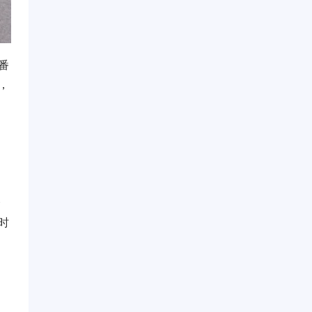
番
，
个
时