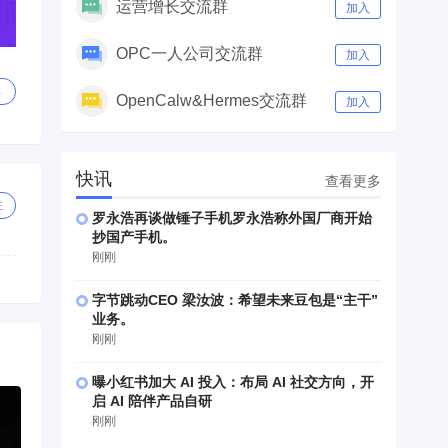
运营增长交流群
加入
OPC一人公司交流群
加入
享
OpenCalw&Hermes交流群
加入
快讯
查看更多
注
罗永浩再谈做锤子手机罗永浩称外国厂商开始
抄国产手机。
刚刚
字节跳动CEO 梁汝波：希望未来豆包是“主干”
业务。
刚刚
曝小红书加大 AI 投入：布局 AI 社交方向，开
启 AI 陪伴产品自研
刚刚