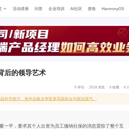
览
活动讲座
问答
企业培训
AI社区
摸鱼
HarmonyOS
背后的领导艺术
0 评论
2519 浏览
0 收藏
6 
实战补齐能力，拿作品集去争取更高薪机会与面试底气。
O夏一平，要求其个人出资为员工缴纳社保的消息震惊了整个互