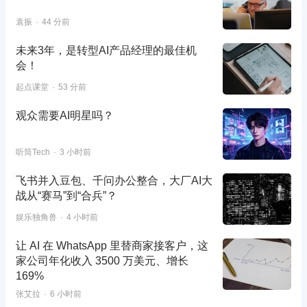
袁振
44 分前
未来3年，是转型AI产品经理的最佳机
会！
起点课堂
53 分前
观众需要AI明星吗？
听筒Tech
3 小时前
飞书并入豆包、千问办公整合，大厂AI大
战从“赛马”到“合兵”？
娱乐独角兽
4 小时前
让 AI 在 WhatsApp 里替商家接客户，这
家公司年化收入 3500 万美元、增长
169%
张艾拉
6 小时前