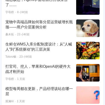
了……
字母榜
8 小时前
宠物中高端品牌如何靠分层运营破增长瓶
颈——用户分层案例分析
桑木拓
23 小时前
生鲜仓WMS入库分配制度设计：从”人喊
人”到”系统驱动”的三层决策
Totoro畅
23 小时前
打官司、挖人，苹果和OpenAI的硬件大
战才刚开始
字母榜
1 天前
模型每周都在更新，产品经理该站在哪一
层
观澜AI
1 天前