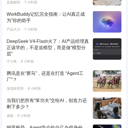
盒饭财经
7 小时前
WorkBuddy记忆完全指南：让AI真正成
为”你的助手
产品大汪
7 小时前
DeepSeek V4-Flash火了：AI产品经理真
正该学的，不是追模型，而是做“模型分
层”
于小鱼
8 小时前
腾讯是在“赛马”，还是在打造 “Agent工
厂”？
深流研究所
8 小时前
当我们把所有“笨功夫”交给AI，创造力还
剩下多少？
袁振
8 小时前
细思极恐，Agent学会给自己办假身份