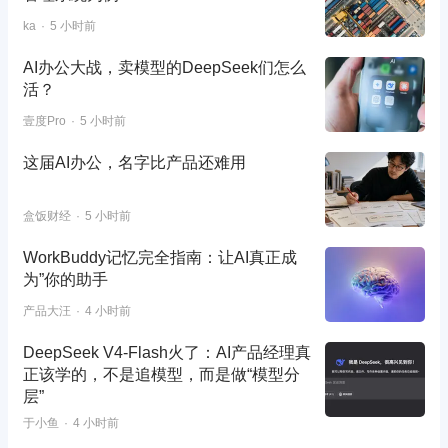
ka
5 小时前
AI办公大战，卖模型的DeepSeek们怎么
活？
壹度Pro
5 小时前
这届AI办公，名字比产品还难用
盒饭财经
5 小时前
WorkBuddy记忆完全指南：让AI真正成
为”你的助手
产品大汪
4 小时前
DeepSeek V4-Flash火了：AI产品经理真
正该学的，不是追模型，而是做“模型分
层”
于小鱼
4 小时前