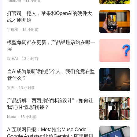
Totoro畅
11 小时前
打官司、挖人，苹果和OpenAI的硬件大
战才刚开始
字母榜
12 小时前
模型每周都在更新，产品经理该站在哪一
层
观澜AI
13 小时前
当AI成为最听话的那个人，我们究竟在监
管什么？
岚天
13 小时前
产品拆解：西西弗的“体验设计”，如何让
我“心甘情愿”掏钱？
Nana
13 小时前
AI互联网日报：Meta推出Muse Code；
Google Assistant让位Gemini；阿里腾讯