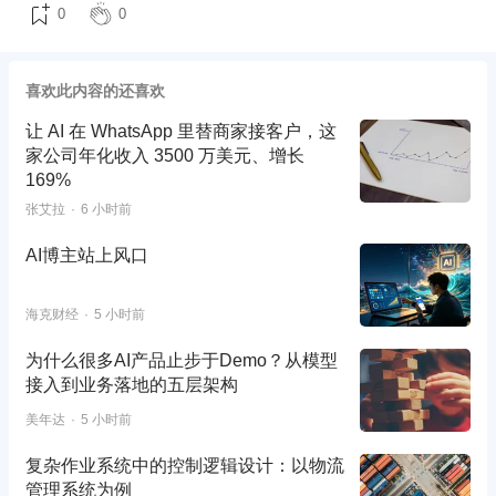
0
0
喜欢此内容的还喜欢
让 AI 在 WhatsApp 里替商家接客户，这
家公司年化收入 3500 万美元、增长
169%
张艾拉
6 小时前
AI博主站上风口
海克财经
5 小时前
为什么很多AI产品止步于Demo？从模型
接入到业务落地的五层架构
美年达
5 小时前
复杂作业系统中的控制逻辑设计：以物流
管理系统为例