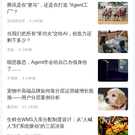
腾讯是在“赛马”，还是在打造 “Agent工
厂”？
深流研究所
4 小时前
当我们把所有“笨功夫”交给AI，创造力还
剩下多少？
袁振
4 小时前
细思极恐，Agent学会给自己办假身份
了……
字母榜
4 小时前
宠物中高端品牌如何靠分层运营破增长瓶
颈——用户分层案例分析
桑木拓
11 小时前
生鲜仓WMS入库分配制度设计：从”人喊
人”到”系统驱动”的三层决策