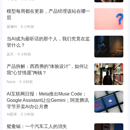
模型每周都在更新，产品经理该站在哪一
层
观澜AI
6 小时前
当AI成为最听话的那个人，我们究竟在监
管什么？
岚天
6 小时前
产品拆解：西西弗的“体验设计”，如何让
我“心甘情愿”掏钱？
Nana
5 小时前
AI互联网日报：Meta推出Muse Code；
Google Assistant让位Gemini；阿里腾讯
字节开卖AI办公月费
AI星球
5 小时前
鸳鸯锅：一个汽车工人的消失