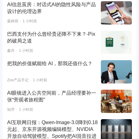
AI信息茧房：对话式AI的隐性风险与产品
设计的伦理边界
森林雨
1 小时前
巴西支付为什么曾经贵还降不下来？-Pix
的破局之道
鑫卉
1 小时前
把我的价值赋能给 AI，那我还值什么？
Zoe产品手记
1 小时前
AI眼镜进入公共空间前，产品经理要补一
张“旁观者旅程图”
知序
1 小时前
AI互联网日报：Qwen-Image-3.0降到0.18
元起、京东开源视频编辑模型、NVIDIA
开放自动驾驶模型、Spotify把AI混音拉进