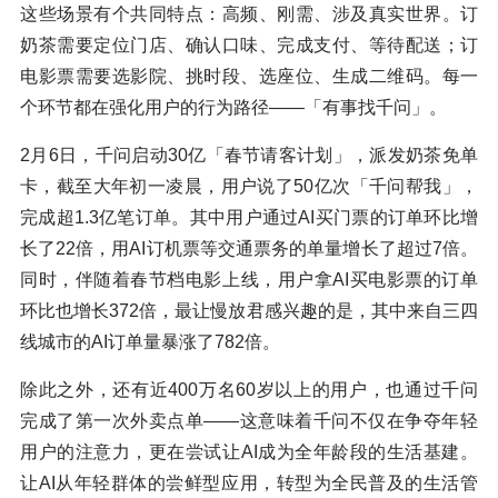
这些场景有个共同特点：高频、刚需、涉及真实世界。订
奶茶需要定位门店、确认口味、完成支付、等待配送；订
电影票需要选影院、挑时段、选座位、生成二维码。每一
个环节都在强化用户的行为路径——「有事找千问」。
2月6日，千问启动30亿「春节请客计划」，派发奶茶免单
卡，截至大年初一凌晨，用户说了50亿次「千问帮我」，
完成超1.3亿笔订单。其中用户通过AI买门票的订单环比增
长了22倍，用AI订机票等交通票务的单量增长了超过7倍。
同时，伴随着春节档电影上线，用户拿AI买电影票的订单
环比也增长372倍，最让慢放君感兴趣的是，其中来自三四
线城市的AI订单量暴涨了782倍。
除此之外，还有近400万名60岁以上的用户，也通过千问
完成了第一次外卖点单——这意味着千问不仅在争夺年轻
用户的注意力，更在尝试让AI成为全年龄段的生活基建。
让AI从年轻群体的尝鲜型应用，转型为全民普及的生活管