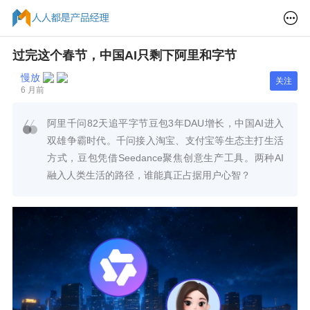
过完这个春节，中国AI只剩下阿里和字节
慢放
关注
6 月前
阿里千问82天追平字节豆包3年DAU增长，中国AI进入
双雄争霸时代。千问接入淘宝、支付宝等生态主打生活
方式，豆包凭借Seedance聚焦创意生产工具。两种AI
融入人类生活的路径，谁能真正占据用户心智？