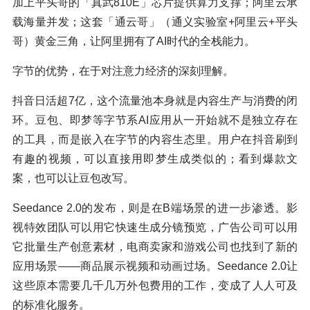
加上平头哥的「真武810E」芯片提供算力支撑；阿里云承
载海量并发；这套「通云哥」（通义实验室+阿里云+平头
哥）黄金三角，让阿里拥有了AI时代的全栈能力。
字节的优势，在于对注意力经济的深刻理解。
抖音日活超7亿，这个流量池本身就是内容生产与消费的闭
环。豆包、即梦等字节系AI应用从一开始就不是独立存在
的工具，而是嵌入在字节的内容生态里。用户在抖音刷到
有趣的视频，可以直接用即梦生成类似的；看到爆款文
案，也可以让豆包改写。
Seedance 2.0的发布，则是在B端场景的进一步渗透。影
视特效团队可以用它快速生成分镜预览，广告公司可以用
它批量生产创意素材，电商卖家和游戏公司也找到了新的
应用场景——商品展示视频和动画过场。Seedance 2.0让
这些原本需要几千几万外包费用的工作，变成了人人可及
的标准化服务。