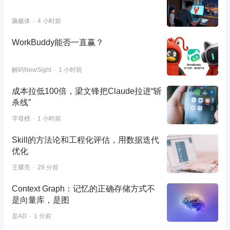
脑极体
4 小时前
WorkBuddy能否一直赢？
解码NewSight
1 小时前
成本拉低100倍，梁文锋把Claude拉进“斩
杀线”
字母榜
1 小时前
Skill的方法论和工程化评估，用数据迭代
优化
王耀亮
29 分前
Context Graph：记忆的正确存储方式不
是向量库，是图
是AD
1 分前