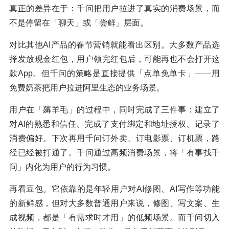
真正的差异在于：千问把用户拉进了真实的消费场景，而
不是停留在「聊天」或「尝鲜」层面。
对比其他AI产品的春节营销就能看出区别。大多数产品选
择发放现金红包，用户领完红包后，可能再也不会打开这
款App。但千问的策略是直接提供「点单免单卡」——用
免费奶茶把用户拉进阿里生态的业务场景。
用户在「薅羊毛」的过程中，同时完成了三件事：建立了
对AI的熟悉和信任、完成了支付绑定和地址授权、记录了
消费偏好。下次再用千问订外卖、订电影票、订机票，路
径已经被打通了。千问通过高频消费场景，将「有事找千
问」内化为用户的行为习惯。
再看豆包。它依靠的是年轻用户对AI修图、AI写作等功能
的新鲜感，但对大多数普通用户来说，修图、写文案、生
成视频，都是「有需求时才用」的低频场景。而千问切入