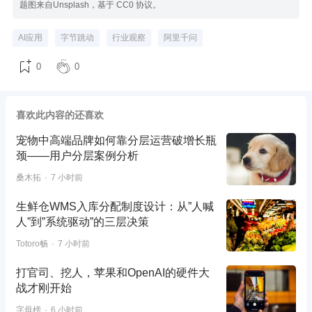
题图来自Unsplash，基于 CC0 协议。
AI应用
字节跳动
行业观察
阿里千问
0
0
喜欢此内容的还喜欢
宠物中高端品牌如何靠分层运营破增长瓶
颈——用户分层案例分析
桑木拓
7 小时前
生鲜仓WMS入库分配制度设计：从”人喊
人”到”系统驱动”的三层决策
Totoro畅
7 小时前
打官司、挖人，苹果和OpenAI的硬件大
战才刚开始
字母榜
6 小时前