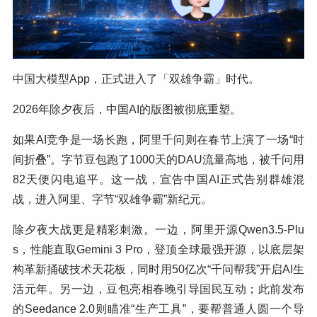
中国大模型App，正式进入了「双雄争霸」时代。
2026年除夕夜后，中国AI的版图被彻底重塑。
如果AI竞争是一场长跑，阿里千问则在春节上演了一场“时
间折叠”。字节豆包跑了1000天的DAU流量高地，被千问用
82天便闪电追平。这一战，宣告中国AI正式告别群雄混
战，进入阿里、字节“双雄争霸”新纪元。
除夕夜大战更是精彩刺激。一边，阿里开源Qwen3.5-Plu
s，性能直取Gemini 3 Pro，登顶全球最强开源，以底层架
构革新捅破技术天花板，同时用50亿次“千问帮我”开启AI生
活元年。另一边，豆包亮相春晚引导国民互动；此前发布
的Seedance 2.0则瞄准“生产工具”，要帮普通人圆一个导