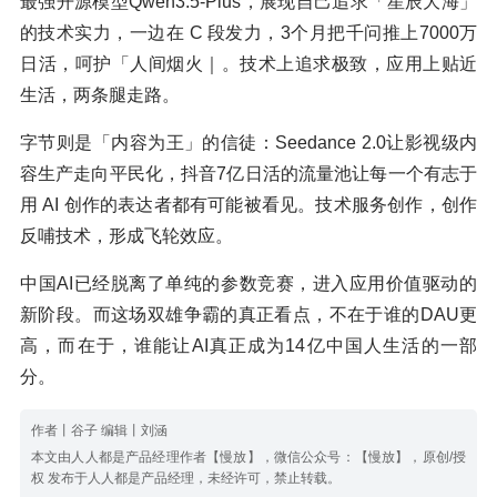
最强开源模型Qwen3.5-Plus，展现自己追求「星辰大海」
的技术实力，一边在 C 段发力，3个月把千问推上7000万
日活，呵护「人间烟火｜。技术上追求极致，应用上贴近
生活，两条腿走路。
字节则是「内容为王」的信徒：Seedance 2.0让影视级内
容生产走向平民化，抖音7亿日活的流量池让每一个有志于
用 AI 创作的表达者都有可能被看见。技术服务创作，创作
反哺技术，形成飞轮效应。
中国AI已经脱离了单纯的参数竞赛，进入应用价值驱动的
新阶段。而这场双雄争霸的真正看点，不在于谁的DAU更
高，而在于，谁能让AI真正成为14亿中国人生活的一部
分。
作者丨谷子 编辑丨刘涵
本文由人人都是产品经理作者【慢放】，微信公众号：【慢放】，原创/授
权 发布于人人都是产品经理，未经许可，禁止转载。