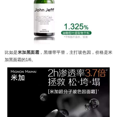
比如是
米加黑面霜
，黑绷带平替，主打玻色因，价格是米
加黑面霜的1/6。