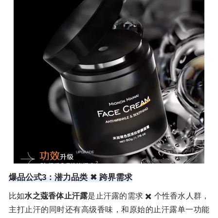
爆品公式3：潜力品类 ✖ 跨界需求
比如
水之蔻香体止汗露
是止汗露的需求 ✖️ 个性香水人群，
主打止汗的同时还有高级香味，和原始的止汗露单一功能