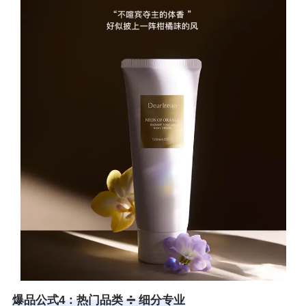
爆品公式4：热门品类 ➗ 细分专业