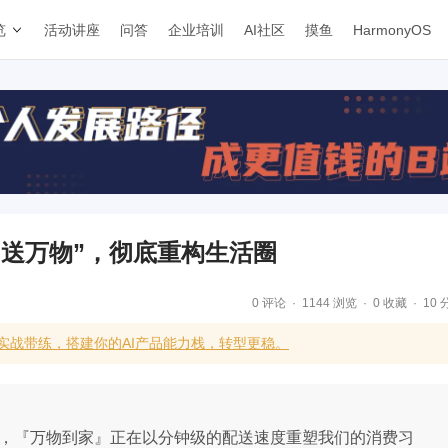
览
活动讲座
问答
企业培训
AI社区
摸鱼
HarmonyOS
“送万物”，彻底重构生活圈
0 评论
1144 浏览
0 收藏
10 
合实战带练，搭建你的AI产品能力栈，转型更稳。
电脑，『万物到家』正在以分钟级的配送速度重塑我们的消费习