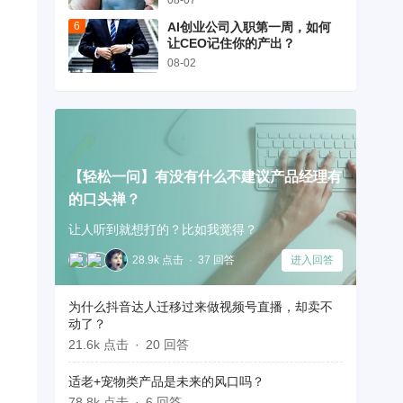
08-07
AI创业公司入职第一周，如何
让CEO记住你的产出？
08-02
【轻松一问】有没有什么不建议产品经理有
的口头禅？
让人听到就想打的？比如我觉得？
28.9k 点击
37 回答
进入回答
为什么抖音达人迁移过来做视频号直播，却卖不
，
动了？
21.6k 点击
20 回答
适老+宠物类产品是未来的风口吗？
78.8k 点击
6 回答