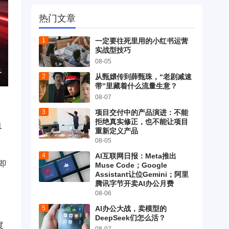
热门文章
一定要往死里用的小红书运营
实战型技巧
08-05
从甄嬛传到薛甄珠，“老剧减速
带”里藏着什么流量生意？
08-07
项目交付中的产品演进：不能
拒绝真实修正，也不能让项目
1
重新定义产品
08-05
AI互联网日报：Meta推出
即
Muse Code；Google
Assistant让位Gemini；阿里
腾讯字节开卖AI办公月费
08-06
AI办公大战，卖模型的
DeepSeek们怎么活？
度