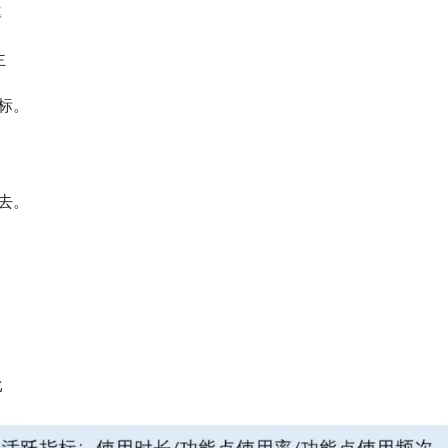
率
主
标。
去。
比