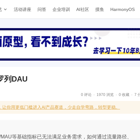
览
活动讲座
问答
企业培训
AI社区
摸鱼
HarmonyOS
罗列DAU
0 评论
1970 浏览
0 收藏
7 
，让你用更低门槛进入AI产品赛道，少走自学弯路，转型更稳。
/MAU等基础指标已无法满足业务需求，如何通过流量路径、