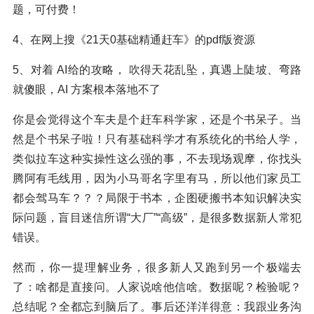
题，可付费！
4、在网上搜《21天0基础精通赶车》的pdf版资源
5、对着 AI给的攻略， 吹得天花乱坠，真遇上陡坡、弯路
就傻眼，AI 方案根本落地不了
你是会觉得这个车夫是个赶车科学家，还是个书呆子。当
然是个书呆子啦！只有基础科学才有系统化的书给人学，
类似拉车这种实操性这么强的事，不去现场观摩，你找头
腾阿有毛线用，因为小马哥名字里有马，所以他们家员工
都会驾马车？？？局限于书本，企图硬搬书本知识解决实
际问题，盲目迷信所谓“大厂”“高级”，是很多数据新人常犯
错误。
然而，你一提理解业务，很多新人又跑到另一个极端去
了：啥都是直接问。人家说啥他信啥。数据呢？检验呢？
总结呢？全都忘到脑后了。事后还洋洋得意：我跟业务沟