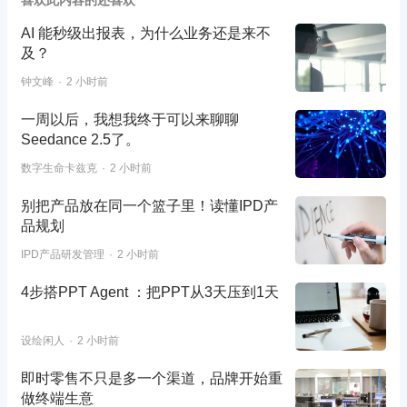
喜欢此内容的还喜欢
AI 能秒级出报表，为什么业务还是来不
及？
钟文峰
2 小时前
一周以后，我想我终于可以来聊聊
Seedance 2.5了。
数字生命卡兹克
2 小时前
别把产品放在同一个篮子里！读懂IPD产
品规划
IPD产品研发管理
2 小时前
4步搭PPT Agent ：把PPT从3天压到1天
设绘闲人
2 小时前
即时零售不只是多一个渠道，品牌开始重
做终端生意