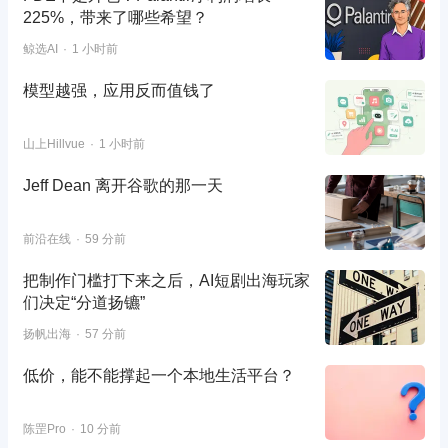
225%，带来了哪些希望？
鲸选AI
1 小时前
模型越强，应用反而值钱了
山上Hillvue
1 小时前
Jeff Dean 离开谷歌的那一天
前沿在线
59 分前
把制作门槛打下来之后，AI短剧出海玩家
们决定“分道扬镳”
扬帆出海
57 分前
低价，能不能撑起一个本地生活平台？
陈罡Pro
10 分前