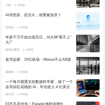
刀客
2 小时前
AI浏览器，还没火，就要被放弃？
克劳锐
2 小时前
年薪千万不如估值百亿，AI大神“看不上”
大厂
财经故事荟
2 小时前
套壳起家、20亿收场：Manus不止AB面
脑极体
1 小时前
一个每月都透支的数据科学家，做了一个
会骂你乱花钱的 AI，年化收入 4 亿美元
张艾拉
1 小时前
FDE不是外包！Palantir净利润增长