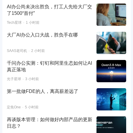
AI办公尚未决出胜负，打工人先给大厂交
了1500“首付”
Tech星球
1 小时前
大厂AI办公入口大战，胜负手在哪
SAAS老司机
2 小时前
千问办公实测：钉钉和阿里生态如何让AI
真正落地
光子星球
3 小时前
第一批做FDE的人，离高薪差远了
定焦One
5 小时前
再谈版本管理：如何做好内部产品的更新
日志？