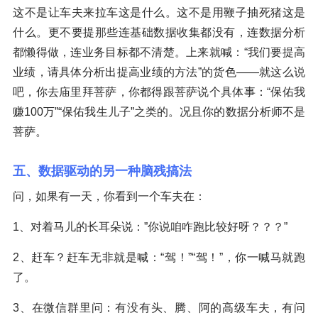
这不是让车夫来拉车这是什么。这不是用鞭子抽死猪这是
什么。更不要提那些连基础数据收集都没有，连数据分析
都懒得做，连业务目标都不清楚。上来就喊：“我们要提高
业绩，请具体分析出提高业绩的方法”的货色——就这么说
吧，你去庙里拜菩萨，你都得跟菩萨说个具体事：“保佑我
赚100万”“保佑我生儿子”之类的。况且你的数据分析师不是
菩萨。
五、数据驱动的另一种脑残搞法
问，如果有一天，你看到一个车夫在：
1、对着马儿的长耳朵说：”你说咱咋跑比较好呀？？？”
2、赶车？赶车无非就是喊：“驾！”“驾！”，你一喊马就跑
了。
3、在微信群里问：有没有头、腾、阿的高级车夫，有问