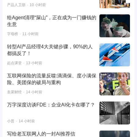
产品人卫朋
10 小时前
给Agent清理“屎山”，正在成为一门赚钱的
生意
字母榜
11 小时前
转型AI产品经理4大关键步骤，90%的人
都搞反了！
起点课堂
13 小时前
互联网保险的流量反噬:滴滴保、度小满保
险、美团保的破局与重构
韭菜财经
14 小时前
万字深度访谈FDE：企业AI化卡在哪了？
小普
14 小时前
写给老互联网人的一封AI推荐信