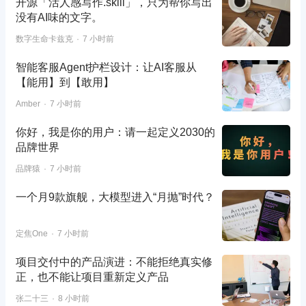
开源「活人感写作.skill」，只为帮你写出
没有AI味的文字。
数字生命卡兹克
7 小时前
智能客服Agent护栏设计：让AI客服从
【能用】到【敢用】
Amber
7 小时前
你好，我是你的用户：请一起定义2030的
品牌世界
品牌猿
7 小时前
一个月9款旗舰，大模型进入“月抛”时代？
定焦One
7 小时前
项目交付中的产品演进：不能拒绝真实修
正，也不能让项目重新定义产品
张二十三
8 小时前