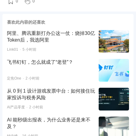
0
0
喜欢此内容的还喜欢
阿里、腾讯重新打办公这一仗：烧掉30亿
Token后，我选阿里
Link01
5 小时前
飞书钉钉，怎么就成了“老登”？
定焦One
2 小时前
从 0 到 1 设计游戏发票中台：如何接住玩
家投诉与税务风险
AI产品零度
2 小时前
AI 能秒级出报表，为什么业务还是来不
及？