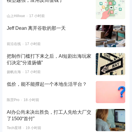
模型越强，应用反而值钱了
山上Hillvue
17 小时前
Jeff Dean 离开谷歌的那一天
前沿在线
17 小时前
把制作门槛打下来之后，AI短剧出海玩家
们决定“分道扬镳”
扬帆出海
17 小时前
低价，能不能撑起一个本地生活平台？
陈罡Pro
18 小时前
AI办公尚未决出胜负，打工人先给大厂交
了1500“首付”
Tech星球
19 小时前