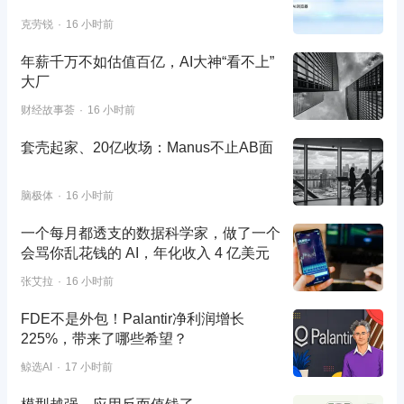
克劳锐
16 小时前
年薪千万不如估值百亿，AI大神“看不上”
大厂
财经故事荟
16 小时前
套壳起家、20亿收场：Manus不止AB面
脑极体
16 小时前
一个每月都透支的数据科学家，做了一个
会骂你乱花钱的 AI，年化收入 4 亿美元
张艾拉
16 小时前
FDE不是外包！Palantir净利润增长
225%，带来了哪些希望？
鲸选AI
17 小时前