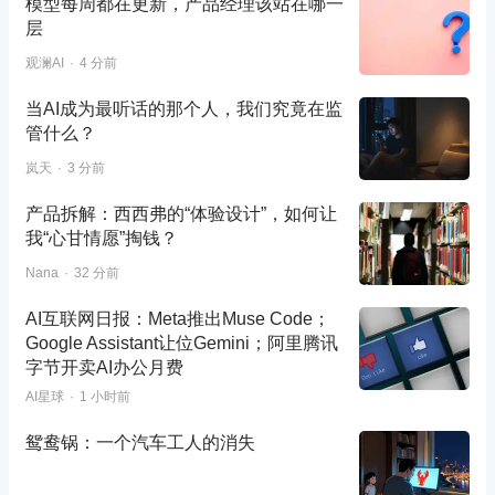
模型每周都在更新，产品经理该站在哪一
层
观澜AI
4 分前
当AI成为最听话的那个人，我们究竟在监
管什么？
岚天
3 分前
产品拆解：西西弗的“体验设计”，如何让
我“心甘情愿”掏钱？
Nana
32 分前
AI互联网日报：Meta推出Muse Code；
Google Assistant让位Gemini；阿里腾讯
字节开卖AI办公月费
AI星球
1 小时前
鸳鸯锅：一个汽车工人的消失