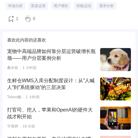
市场分析
渠道运营
用户增长
经验总结
需求分析
1
0
喜欢此内容的还喜欢
宠物中高端品牌如何靠分层运营破增长瓶
颈——用户分层案例分析
桑木拓
1 小时前
生鲜仓WMS入库分配制度设计：从”人喊
人”到”系统驱动”的三层决策
Totoro畅
1 小时前
打官司、挖人，苹果和OpenAI的硬件大
战才刚开始
字母榜
18 分前