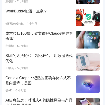
脑极体
2 小时前
WorkBuddy能否一直赢？
解码NewSight
4 小时前
成本拉低100倍，梁文锋把Claude拉进“斩
杀线”
字母榜
5 小时前
Skill的方法论和工程化评估，用数据迭代
优化
王耀亮
5 小时前
Context Graph：记忆的正确存储方式不
是向量库，是图
是AD
6 小时前
AI信息茧房：对话式AI的隐性风险与产品