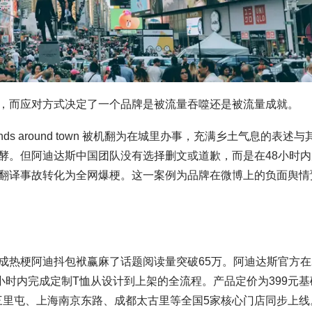
，而应对方式决定了一个品牌是被流量吞噬还是被流量成就。
ds around town 被机翻为在城里办事，充满乡土气息的表述与
酵。但阿迪达斯中国团队没有选择删文或道歉，而是在48小时内
翻译事故转化为全网爆梗。这一案例为品牌在微博上的负面舆情
成热梗阿迪抖包袱赢麻了话题阅读量突破65万。阿迪达斯官方在
小时内完成定制T恤从设计到上架的全流程。产品定价为399元基
京三里屯、上海南京东路、成都太古里等全国5家核心门店同步上线