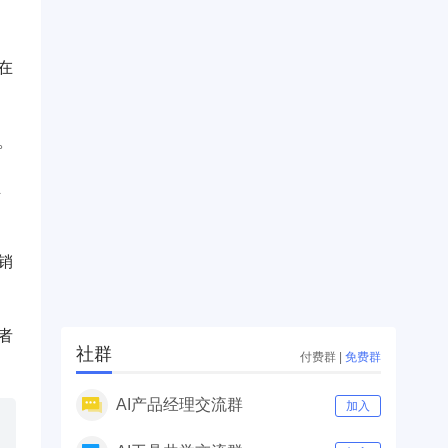
在
。
正
销
者
社群
付费群
|
免费群
AI产品经理交流群
加入