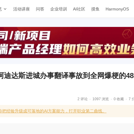
览
活动讲座
问答
企业培训
AI社区
摸鱼
HarmonyOS
阿迪达斯进城办事翻译事故到全网爆梗的48
2 评论
1097 浏览
0 收藏
7 
你把经验升级成可落地的AI方案能力，打开职业第二曲线。