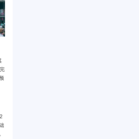
其
完
预
2
础
。