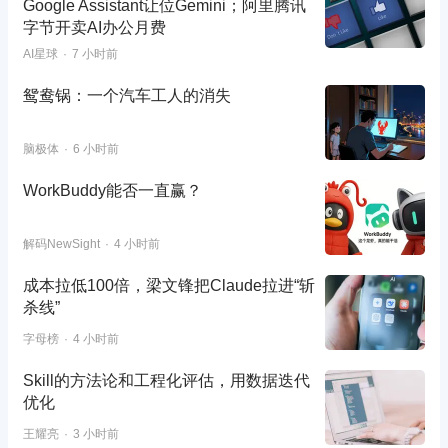
Google Assistant让位Gemini；阿里腾讯
字节开卖AI办公月费
AI星球
7 小时前
鸳鸯锅：一个汽车工人的消失
脑极体
6 小时前
WorkBuddy能否一直赢？
解码NewSight
4 小时前
成本拉低100倍，梁文锋把Claude拉进“斩
杀线”
字母榜
4 小时前
Skill的方法论和工程化评估，用数据迭代
优化
王耀亮
3 小时前