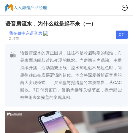
语音房流水，为什么就是起不来（一）
我在做中东语音房
关注
2 月前
语音房流水的真正困境，往往不是冷启动期的艰难，而
是表面热闹却难以变现的尴尬。当房间人声鼎沸、主播
持续开播、活动频繁上线，流水却迟迟不见起色时，问
题往往出在底层逻辑的错位。本文将深度拆解语音房的
两大变现模式——买量盘与挖猎盘的本质差异，从CAC
回收、7日付费窗口、复购承接等关键节点，揭示那些
被热闹表象掩盖的变现真相。