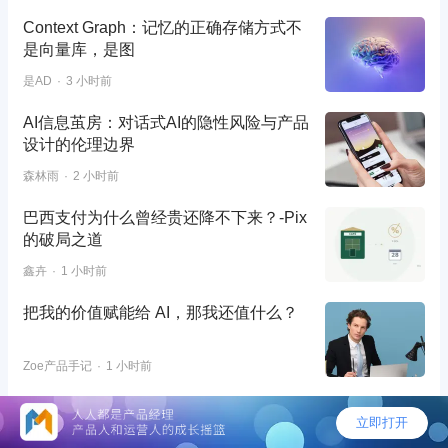
Context Graph：记忆的正确存储方式不
是向量库，是图
是AD
3 小时前
AI信息茧房：对话式AI的隐性风险与产品
设计的伦理边界
森林雨
2 小时前
巴西支付为什么曾经贵还降不下来？-Pix
的破局之道
鑫卉
1 小时前
把我的价值赋能给 AI，那我还值什么？
Zoe产品手记
1 小时前
AI眼镜进入公共空间前，产品经理要补一
张“旁观者旅程图”