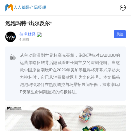
泡泡玛特“出尔反尔”
伯虎财经
关注
4 周前
从主动降温到世界杯高光亮相，泡泡玛特对LABUBU的
运营策略反转背后隐藏着IP长期主义的深刻逻辑。当这
款中国原创潮玩IP在2026年美加墨世界杯开幕式举起大
力神杯时，它已从消费爆款跃升为文化符号。本文揭秘
泡泡玛特如何在热度调控与场景拓展间平衡，探索潮玩I
P突破生命周期魔咒的终极解法。