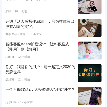
新眸
10 小时前
开源「活人感写作.skill」，只为帮你写出
没有AI味的文字。
数字生命卡兹克
12 小时前
智能客服Agent护栏设计：让AI客服从
【能用】到【敢用】
Amber
12 小时前
你好，我是你的用户：请一起定义2030的
品牌世界
品牌猿
12 小时前
一个月9款旗舰，大模型进入“月抛”时代？
定焦One
12 小时前