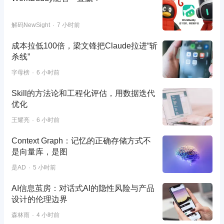
解码NewSight
7 小时前
成本拉低100倍，梁文锋把Claude拉进“斩
杀线”
字母榜
6 小时前
Skill的方法论和工程化评估，用数据迭代
优化
王耀亮
6 小时前
Context Graph：记忆的正确存储方式不
是向量库，是图
是AD
5 小时前
AI信息茧房：对话式AI的隐性风险与产品
设计的伦理边界
森林雨
4 小时前