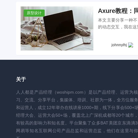
Axure教程
原型设计
本文主要分享一种不需要设置
的动态交互，我在这里
johnnylhj
关于
人人都是产品经理（woshipm.com）是以产品经理、运营为
习、交流、分享平台，集媒体、培训、社群为一体，全方位服
和运营人，成立12年举办在线讲座1000+期，线下分享会500+
经理大会、运营大会50+场，覆盖北上广深杭成都等20个城市
有较高的影响力和知名度。平台聚集了众多BAT美团京东滴滴3
网易等知名互联网公司产品总监和运营总监，他们在这里与你