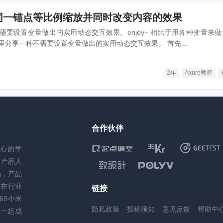
：同一锚点等比例缩放并同时改变内容的效果
变量做出的实用动态交互效果。enjoy~ 相比于用各种变量来做复杂
分享一种不需要设置变量做出的实用动态交互效果。 首先...
2年
Axure教程
合作伙伴
核心的学
务产品人
场，产品
，在行业
链接
60小米
隐私政策
投稿须知
意见反馈
帮助中
一起成