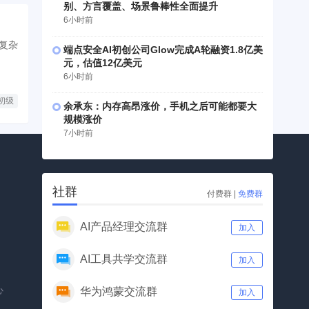
别、方言覆盖、场景鲁棒性全面提升
6小时前
端点安全AI初创公司Glow完成A轮融资1.8亿美
元，估值12亿美元
6小时前
初级
余承东：内存高昂涨价，手机之后可能都要大
规模涨价
7小时前
社群
付费群
|
免费群
AI产品经理交流群
加入
公众号
视频号
AI工具共学交流群
加入
心
华为鸿蒙交流群
加入