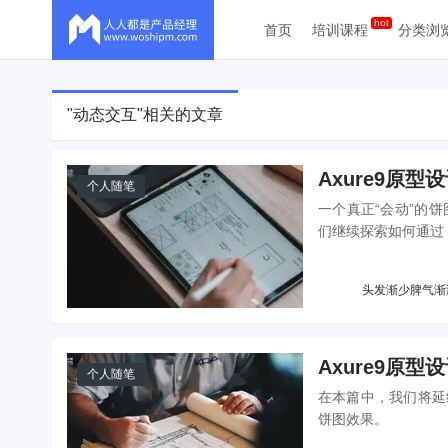
首页
培训课程
分类浏
"动态交互"相关的文章
Axure9原
个人随笔
一个真正“会动”的
们继续探索如何通过 
头发渐少脾气渐
Axure9原
个人随笔
在本篇中，我们将延续
饼图效果。