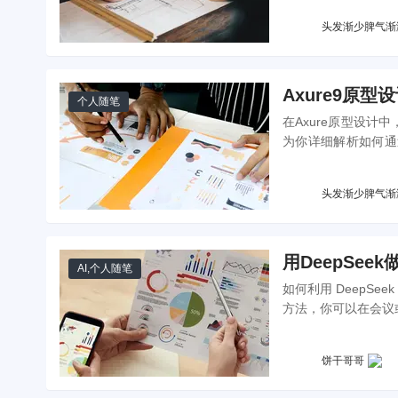
头发渐少脾气渐
Axure9原
个人随笔
在Axure原型设
为你详细解析如何通过
“动起来”。
头发渐少脾气渐
用DeepSe
AI
,
个人随笔
如何利用 DeepSee
方法，你可以在会议
饼干哥哥