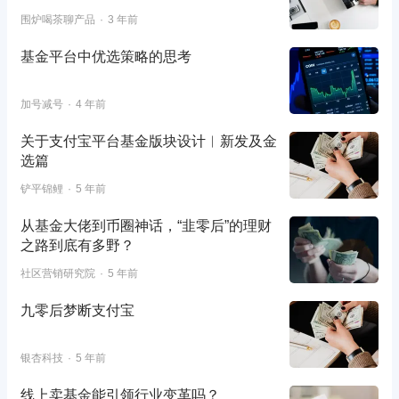
围炉喝茶聊产品
3 年前
基金平台中优选策略的思考
加号减号
4 年前
关于支付宝平台基金版块设计︱新发及金
选篇
铲平锦鲤
5 年前
从基金大佬到币圈神话，“韭零后”的理财
之路到底有多野？
社区营销研究院
5 年前
九零后梦断支付宝
银杏科技
5 年前
线上卖基金能引领行业变革吗？