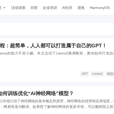
览
活动讲座
问答
企业培训
AI社区
摸鱼
HarmonyOS
调教程：超简单，人人都可以打造属于自己的GPT！
lama的能力不容小觑。本文总结了Llama3微调教程，教你如何打造自
GPT
Llama3
模型
何训练优化“AI神经网络”模型？
们详细介绍了神经网络的基本概念和原理，神经网络的优势和应用场景，
：网易有道AI翻译。如果想了解神经网络的更多详情，可以翻阅我之前
AI产品经理必修的“神经网络” 》
在了解神经网络的结构和原理后，我产生了