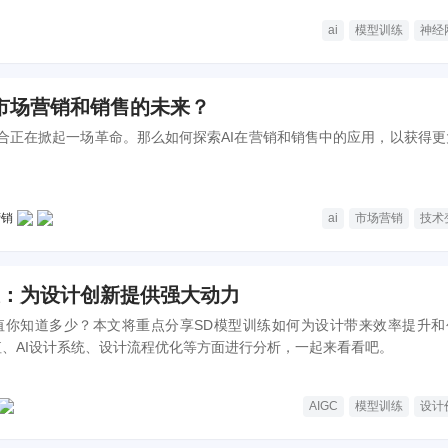
就是一些抽象的数学模型却可以实现类似人脑的智慧，神经网络是如何通
ai
模型训练
神经
效果呢？本篇就以这个问题作为切入点来展开说说。 本篇为大家揭晓，
”的背后，也是需要经历一段训练过程的，如何训练AI神经网络？又如何识别
变市场营销和销售的未来？
结合正在掀起一场革命。那么如何探索AI在营销和销售中的应用，以获得更
营销
ai
市场营销
技术
练：为设计创新提供强大动力
价值你知道多少？本文将重点分享SD模型训练如何为设计带来效率提升和
价值、AI设计系统、设计流程优化等方面进行分析，一起来看看吧。
AIGC
模型训练
设计