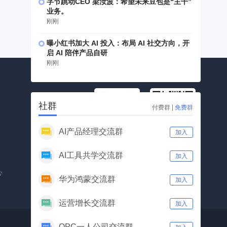
字节跳动CEO 梁汝波：希望未来豆包是“主干”
业务。
刚刚
曝小红书加大 AI 投入：布局 AI 社交方向，开
启 AI 陪伴产品自研
刚刚
社群
付费群
|
免费群
AI产品经理交流群
加入
公众号
视频号
AI工具共学交流群
加入
心
华为鸿蒙交流群
加入
运营增长交流群
加入
OPC一人公司交流群