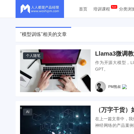
首页
培训课程
分类浏
"模型训练"相关的文章
Llama3微
个人随笔
作为开源大模型，L
GPT。
PM熊叔
（万字干货）如
AI
在上一篇文章中，我
神经网络的产品案例
《8000字干货说清楚