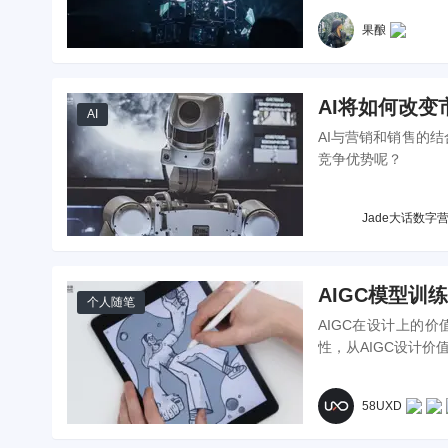
进一步的好奇，明明
果酿
据训练来实现这样奇妙的
AI如此“神机妙算
过程是有效的？
AI将如何改
AI
AI与营销和销售的
竞争优势呢？
Jade大话数字
AIGC模型训
个人随笔
AIGC在设计上的
性，从AIGC设计
58UXD