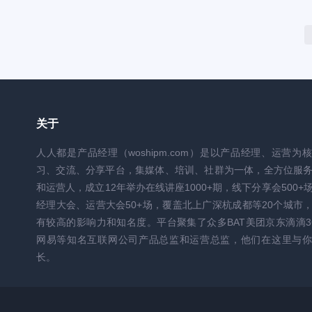
关于
人人都是产品经理（woshipm.com）是以产品经理、运营为
习、交流、分享平台，集媒体、培训、社群为一体，全方位服
和运营人，成立12年举办在线讲座1000+期，线下分享会500+
经理大会、运营大会50+场，覆盖北上广深杭成都等20个城市
有较高的影响力和知名度。平台聚集了众多BAT美团京东滴滴3
网易等知名互联网公司产品总监和运营总监，他们在这里与你
长。