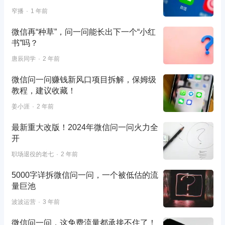
窄播
1 年前
微信再“种草”，问一问能长出下一个“小红
书”吗？
唐辰同学
2 年前
微信问一问赚钱新风口项目拆解，保姆级
教程，建议收藏！
姜小涯
2 年前
最新重大改版！2024年微信问一问火力全
开
职场退役的老七
2 年前
5000字详拆微信问一问，一个被低估的流
量巨池
波波运营
3 年前
微信问一问，这免费流量都承接不住了！