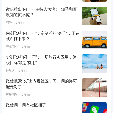
微信推出“问一问主持人”功能，知乎和百
度知道慌不慌？
郭静
1 年前
内测飞猪“问一问”：定制游的“身价”，正在
被AI打下来？
壹览商业
1 年前
实测飞猪“问一问”：一切旅行AI应用，终
极目标都是“有用”
硅星人
1 年前
微信搜索“长”出内容社区，问一问的路可
能走对了
唐辰同学
1 年前
微信问一问有社区相了