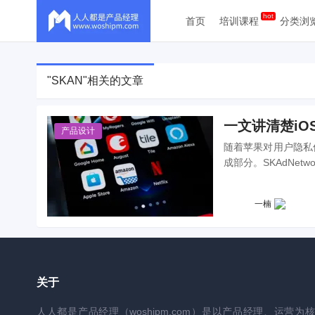
首页
培训课程
分类浏
"SKAN"相关的文章
一文讲清楚iOS
产品设计
随着苹果对用户隐私保
成部分。SKAdNe
长的回传窗口期、动态
SKAdNetwor
一楠
架，以适应苹果隐私
关于
人人都是产品经理（woshipm.com）是以产品经理、运营为