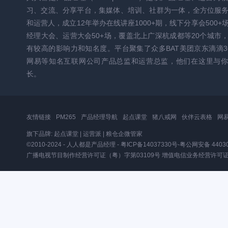
习、交流、分享平台，集媒体、培训、社群为一体，全方位服
和运营人，成立12年举办在线讲座1000+期，线下分享会500+
经理大会、运营大会50+场，覆盖北上广深杭成都等20个城市
有较高的影响力和知名度。平台聚集了众多BAT美团京东滴滴3
网易等知名互联网公司产品总监和运营总监，他们在这里与你
长。
友情链接
PM265
产品经理导航
起点课堂
猪八戒网
伙伴云表格
网
旗下品牌:
起点课堂
|
运营派
|
粮仓企微管家
©2010-2024 - 人人都是产品经理 -
粤ICP备14037330号
-
粤公网安备 44030
广播电视节目制作经营许可证（粤）字第03109号
增值电信业务经营许可证粤B