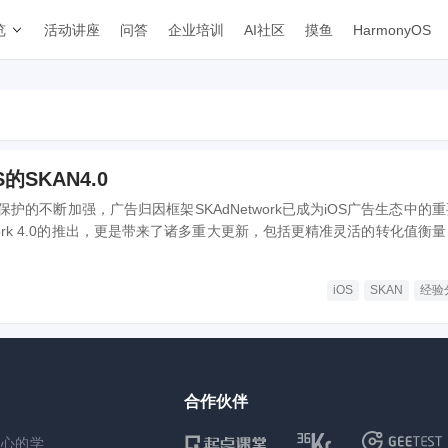
览
活动讲座
问答
企业培训
AI社区
摸鱼
HarmonyOS
的SKAN4.0
护的不断加强，广告归因框架SKAdNetwork已成为iOS广告生态中的
twork 4.0的推出，更是带来了诸多重大更新，包括更精准灵活的转化值衡
隐私阈值调整以及对Safari上Web-to-App归因的支持等。本文将深
k 4.0的关键特性及其对广告主和开发者的影响，帮助从业者更好地理解和应用
iOS
SKAN
经验
政策下的广告归因新趋势。
合作伙伴
核心的学