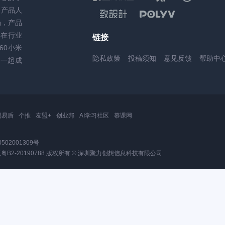
务产品人
场，产品
，在行业
链接
60小米
隐私政策
投稿须知
意见反馈
帮助中
一起成
易易盾
个推
友盟+
创业邦
AI学习社区
慕课网
502001309号
2-20190788
版权所有 © 深圳聚力创想信息科技有限公司