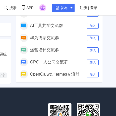
社群
付费群
|
免费群
搜索
APP
注册 | 登录
发布
AI产品经理交流群
加入
AI工具共学交流群
加入
华为鸿蒙交流群
加入
运营增长交流群
加入
重要组
量、延
OPC一人公司交流群
加入
入剖析
这一框
OpenCalw&Hermes交流群
加入
分享