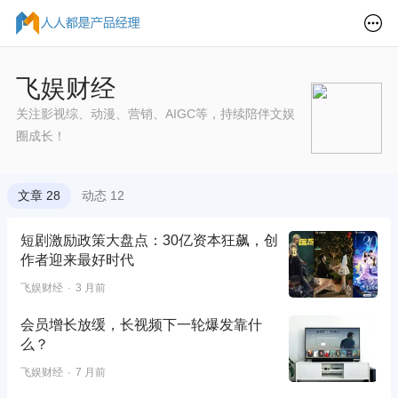
飞娱财经
关注影视综、动漫、营销、AIGC等，持续陪伴文娱
圈成长！
文章 28
动态 12
短剧激励政策大盘点：30亿资本狂飙，创
作者迎来最好时代
飞娱财经
3 月前
会员增长放缓，长视频下一轮爆发靠什
么？
飞娱财经
7 月前