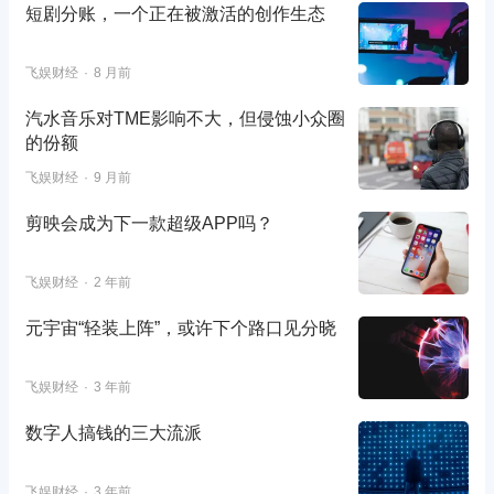
短剧分账，一个正在被激活的创作生态
飞娱财经
8 月前
汽水音乐对TME影响不大，但侵蚀小众圈
的份额
飞娱财经
9 月前
剪映会成为下一款超级APP吗？
飞娱财经
2 年前
元宇宙“轻装上阵”，或许下个路口见分晓
飞娱财经
3 年前
数字人搞钱的三大流派
飞娱财经
3 年前