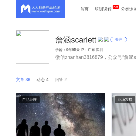
首页
培训课程
分类浏
詹涵scarlett
关注
学龄：9年95天 IP：广东 深圳
微信zhanhan3816879，公众号“詹涵s
文章 36
动态 4
回答 2
产品经理
职场攻略