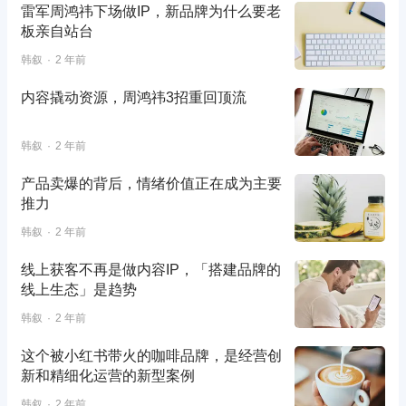
雷军周鸿祎下场做IP，新品牌为什么要老
板亲自站台
韩叙
2 年前
内容撬动资源，周鸿祎3招重回顶流
韩叙
2 年前
产品卖爆的背后，情绪价值正在成为主要
推力
韩叙
2 年前
线上获客不再是做内容IP，「搭建品牌的
线上生态」是趋势
韩叙
2 年前
这个被小红书带火的咖啡品牌，是经营创
新和精细化运营的新型案例
韩叙
2 年前